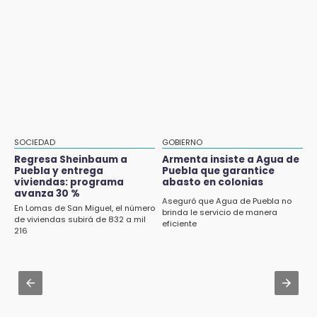
Denuncian ola de robos y falta de patrullaje
CDH pide a Palomares y Nay Salvatori no
en San Baltazar Campeche
estigmatizar a adultos mayores
10:06
Aug 2 , 14:06
¡Comienza el camino! Pericos abre la serie
Identifican a dos víctimas de fatal volcadura
ante Campeche
en barranco de Pantepec
Aug 2 , 15:46
Mujeres de Coapan celebran su cultura en la
Carrera de la Tortilla
SOCIEDAD
GOBIERNO
Regresa Sheinbaum a
Armenta insiste a Agua de
Aug 2 , 10:42
Puebla y entrega
Puebla que garantice
Cartonería da vida a la gastronomía en
viviendas: programa
abasto en colonias
avanza 30 %
desfile de mojigangas de Atlixco 2026
Aseguró que Agua de Puebla no
En Lomas de San Miguel, el número
brinda le servicio de manera
de viviendas subirá de 832 a mil
Aug 3 , 18:05
eficiente
216
Gobierno busca nuevos vuelos para
aeropuerto; 4 de los 12 nuevos peligran
Aug 2 , 12:04
Gas LP baja en Puebla, aprovecha el precio
esta semana