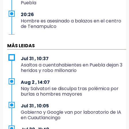
Puebla
20:26
Hombre es asesinado a balazos en el centro
de Tenampulco
19:49
BUAP pagó 74 millones por 25 nuevos
MÁS LEIDAS
autobuses del STU
Jul 31 , 10:37
19:33
Asaltos a cuentahabientes en Puebla dejan 3
Hallan sin vida a mujer y sus dos hijos en
heridos y robo millonario
vivienda de Huauchinango
Aug 2 , 14:07
19:27
Nay Salvatori se disculpa tras polémica por
Identifican a dos hermanos asesinados cerca
burlas a hombres mayores
de la Central de Abastos de Huixcolotla
Jul 31 , 10:05
19:22
Gobierno y Google van por laboratorio de IA
Supervisa rectora Lilia Cedillo proceso de
en Cuautlancingo
inscripción del nivel superior