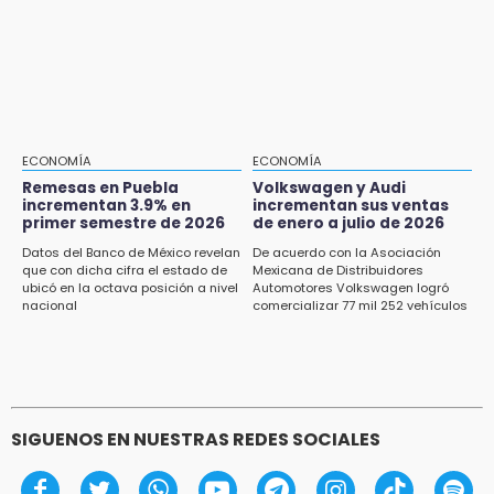
hasta 70 mil pesos con Equiparte
15:13
Fuga de agua cumple casi un mes sin ser
atendida en San Andrés Cholula
15:13
Armenta confirma apertura de siete nuevas
Casas Carmen Serdán
ECONOMÍA
ECONOMÍA
Remesas en Puebla
Volkswagen y Audi
incrementan 3.9% en
incrementan sus ventas
15:12
primer semestre de 2026
de enero a julio de 2026
Puebla vibrará con una noche de fútbol,
béisbol y basquetbol
Datos del Banco de México revelan
De acuerdo con la Asociación
que con dicha cifra el estado de
Mexicana de Distribuidores
ubicó en la octava posición a nivel
Automotores Volkswagen logró
14:54
nacional
comercializar 77 mil 252 vehículos
Padres denuncian presunto hallazgo de
droga en telesecundaria de Chicontla
SIGUENOS EN NUESTRAS REDES SOCIALES