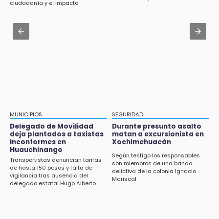
ciudadanía y el impacto
Zócalo; detienen a menor
ambiental
12:54
Amigos de Lisette Alvarado duda de versión
Aug 3 , 19:11
del homicidio-suicidio
Tri Sub-23 aplasta y avanza
12:50
¿Buscas trabajo? SPF ofrece sueldo de 13,607
y prestaciones: aplica en Puebla
12:44
Precio del gas LP baja en Puebla, aprovecha
esta semana
MUNICIPIOS
SEGURIDAD
Delegado de Movilidad
Durante presunto asalto
12:32
deja plantados a taxistas
matan a excursionista en
inconformes en
Xochimehuacán
Puebla busca revancha en la Leagues Cup
Huauchinango
Según testigo los responsables
Transportistas denuncian tarifas
12:14
son miembros de una banda
de hasta 150 pesos y falta de
delictiva de la colonia Ignacio
Obed Vargas gana confianza con el Atlético
vigilancia tras ausencia del
Mariscal
delegado estatal Hugo Alberto
Gutiérrez Rangel