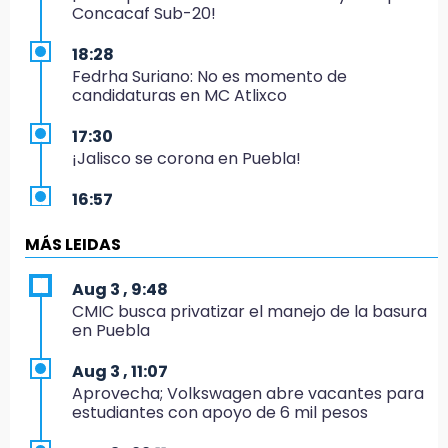
Concacaf Sub-20!
18:28
Fedrha Suriano: No es momento de
candidaturas en MC Atlixco
17:30
¡Jalisco se corona en Puebla!
16:57
Los Voladores de Papantla vuelven a Izúcar y
cierran festejos de Santo Domingo
MÁS LEIDAS
16:50
Aug 3 , 9:48
México va por el oro y el boleto olímpico en
CMIC busca privatizar el manejo de la basura
Flag Football
en Puebla
16:34
Aug 3 , 11:07
Memes y críticas surten efecto; modifican
Aprovecha; Volkswagen abre vacantes para
colores del parque en Chalchicomula
estudiantes con apoyo de 6 mil pesos
16:00