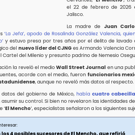
el 22 de febrero de 2026 
Jalisco.
La madre de
Juan Carlo
s
‘La Jefa’, apodo de Rosalinda González Valencia, quie
o’
y estuvo presa por tres años por el delito de lavado d
gico del
nuevo líder del CJNG
es Armando Valencia Corne
l Cartel del Milenio y presunto padrino de Nemesio Osegu
ación la reveló el medio
Wall Street Journal
en una publ
 fuentes, acorde con el medio, fueron
funcionarios mexi
estadunidense
, aunque no reveló más datos al respecto.
 datos del gobierno de México,
había
cuatro cabecill
asumir su control. Si bien no revelaron las identidades de
e ‘
El Mencho
’, especialistas señalaron a los siguientes suj
nteresar:
 los 4 posibles sucesores de El Mencho, que refirió