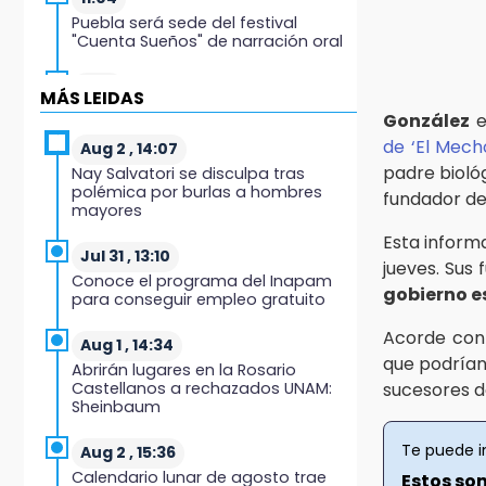
Puebla será sede del festival
"Cuenta Sueños" de narración oral
10:51
MÁS LEIDAS
México Canta: Puebla queda fuera
González
e
pese a lograr 470 registros
de ‘El Mech
Aug 2 , 14:07
padre bioló
Nay Salvatori se disculpa tras
10:38
polémica por burlas a hombres
fundador de
Muestra Estatal PECDA 2026 reúne
mayores
42 proyectos artísticos en Puebla
Esta inform
Jul 31 , 13:10
9:43
jueves. Sus
Conoce el programa del Inapam
Pericos de Puebla cierran con
gobierno 
para conseguir empleo gratuito
derrota y van por Campeche
Acorde con
Aug 1 , 14:34
9:21
que podrían 
Abrirán lugares en la Rosario
Buscan a tres hombres tras
Castellanos a rechazados UNAM:
sucesores d
violento asalto a adulta mayor en
Sheinbaum
Atlixco
Te puede i
Aug 2 , 15:36
8:53
Calendario lunar de agosto trae
Estos son
Velan a Dominga, octogenaria