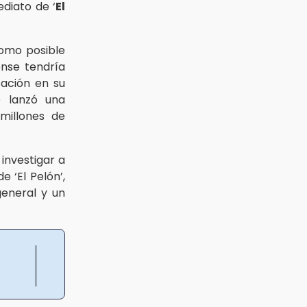
diato de ‘
El
omo posible
ense tendría
sación en su
 lanzó una
millones de
investigar a
 ‘El Pelón’,
eneral y un