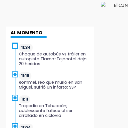
AL MOMENTO
11:34
Choque de autobús vs tráiler en
autopista Tlaxco-Tejocotal deja
20 heridos
11:19
Rommel, reo que murió en San
Miguel, sufrió un infarto: SSP
11:11
Tragedia en Tehuacán;
adolescente fallece al ser
arrollado en ciclovía
11:04