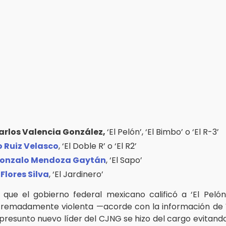
arlos Valencia González,
‘El Pelón’, ‘El Bimbo’ o ‘El R-3’
 Ruiz Velasco
, ‘El Doble R’ o ‘El R2’
onzalo Mendoza Gaytán
, ‘El Sapo’
Flores Silva
, ‘El Jardinero’
que el gobierno federal mexicano calificó a ‘El Pel
tremadamente violenta —acorde con la información de
l presunto nuevo líder del CJNG se hizo del cargo evitand