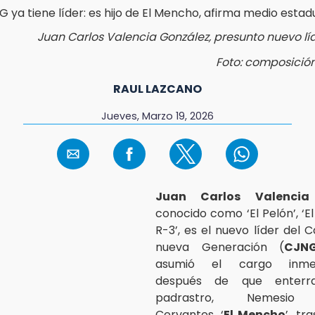
Juan Carlos Valencia González, presunto nuevo lí
Foto: composició
RAUL LAZCANO
Jueves, Marzo 19, 2026
Juan Carlos Valencia
conocido como ‘El Pelón’, ‘El
R-3’, es el nuevo líder del C
nueva Generación (
CJN
asumió el cargo inmed
después de que enterr
padrastro, Nemesio 
Cervantes, ‘
El Mencho
’, tr