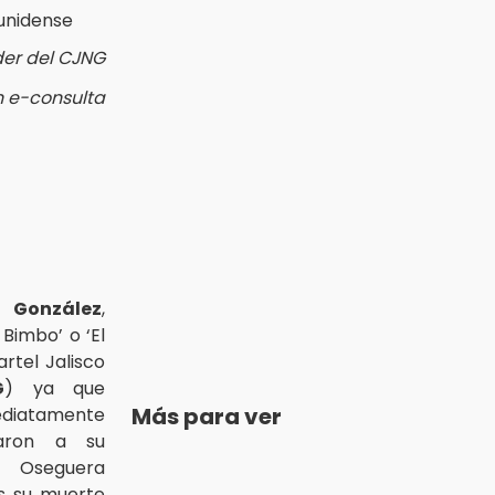
der del CJNG
n e-consulta
 González
,
 Bimbo’ o ‘El
artel Jalisco
G
) ya que
Más para ver
iatamente
aron a su
Oseguera
as su muerte