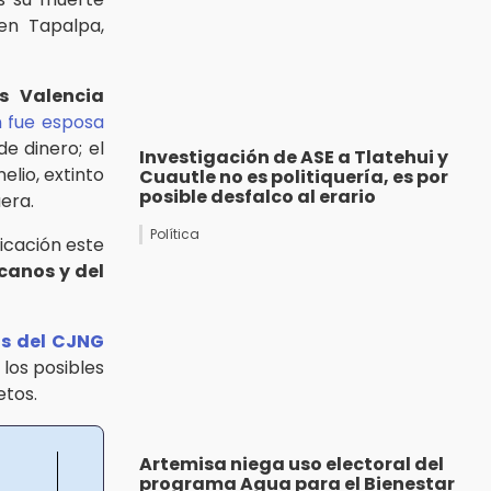
en Tapalpa,
s Valencia
n fue esposa
e dinero; el
Investigación de ASE a Tlatehui y
lio, extinto
Cuautle no es politiquería, es por
posible desfalco al erario
era.
Política
icación este
canos y del
as del CJNG
 los posibles
etos.
Artemisa niega uso electoral del
programa Agua para el Bienestar