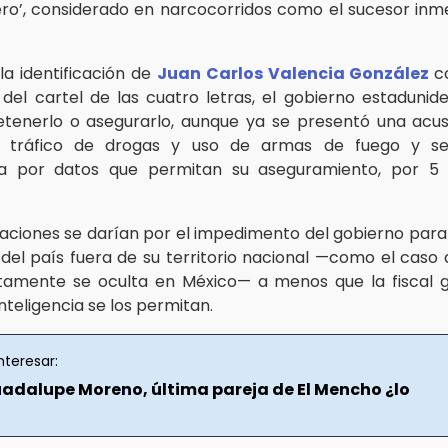
nero’, considerado en narcocorridos como el sucesor inme
la identificación de
Juan Carlos Valencia González
c
 del cartel de las cuatro letras, el gobierno estadunid
tenerlo o asegurarlo, aunque ya se presentó una acu
r tráfico de drogas y uso de armas de fuego y se
 por datos que permitan su aseguramiento, por 5 
aciones se darían por el impedimento del gobierno para 
del país fuera de su territorio nacional —como el caso de
tamente se oculta en México— a menos que la fiscal g
inteligencia se los permitan.
nteresar:
Guadalupe Moreno, última pareja de El Mencho ¿lo