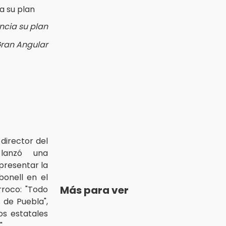
ncia su plan
Gran Angular
 director del
lanzó una
presentar la
bonell en el
Más para ver
rroco: "Todo
 de Puebla",
os estatales
".