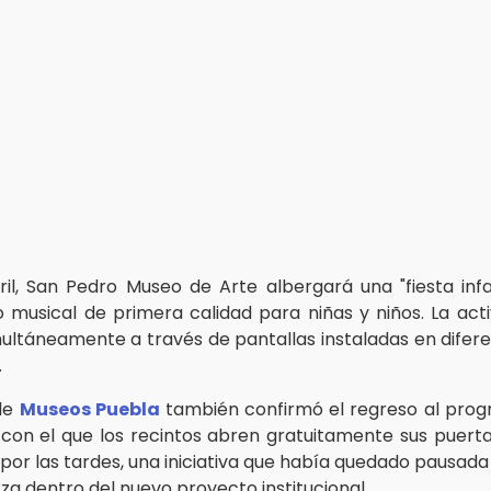
ril, San Pedro Museo de Arte albergará una "fiesta infa
 musical de primera calidad para niñas y niños. La act
multáneamente a través de pantallas instaladas en difer
.
 de
Museos Puebla
también confirmó el regreso al pro
 con el que los recintos abren gratuitamente sus puert
 por las tardes, una iniciativa que había quedado pausada
za dentro del nuevo proyecto institucional.