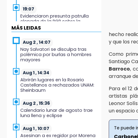
19:07
Evidenciaron presunta patrulla
clonada de la PGR sobre la
Cuacnopalan-Oaxaca
MÁS LEIDAS
hecho realid
19:04
y que los re
Aug 2 , 14:07
Directora de Orquesta Symphonia
Nay Salvatori se disculpa tras
UDLAP dirige agrupaciones de talla
Como prime
polémica por burlas a hombres
internacional
mayores
Santiago Ca
Barroco
, c
18:14
Aug 1 , 14:34
arranque de
EE. UU. Sub-20 avanza a la final de
Abrirán lugares en la Rosario
CONCACAF
Castellanos a rechazados UNAM:
Para el 12 d
Sheinbaum
17:50
artistas p
Van 17 denuncias por delitos
Leonor Solí
Aug 2 , 15:36
ambientales, pero no hay
Calendario lunar de agosto trae
un espacio 
detenidos por incendios
luna llena y eclipse
17:01
Te puede i
Aug 1 , 10:07
Vecinos de Atlixco-Metepec
Asesinan a ex regidor por Morena
Carbonell
denuncian inseguridad en