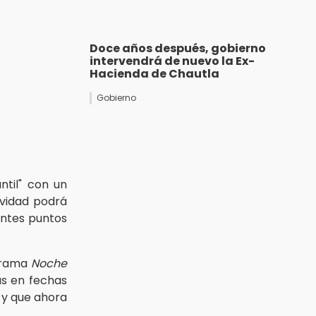
Doce años después, gobierno
intervendrá de nuevo la Ex-
Hacienda de Chautla
Gobierno
ntil" con un
ividad podrá
entes puntos
grama
Noche
as en fechas
 y que ahora