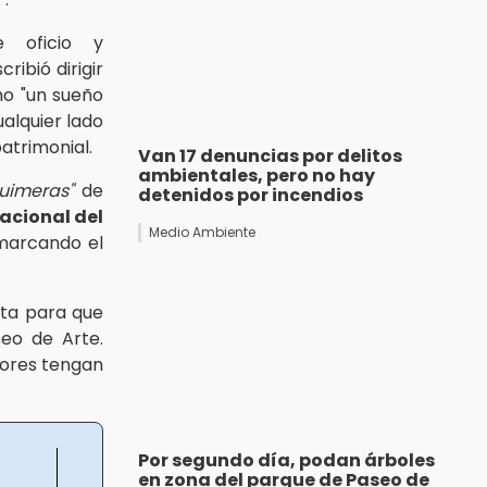
de oficio y
ribió dirigir
 "un sueño
ualquier lado
patrimonial.
Van 17 denuncias por delitos
ambientales, pero no hay
quimeras"
de
detenidos por incendios
acional del
Medio Ambiente
 marcando el
ta para que
eo de Arte.
dores tengan
Por segundo día, podan árboles
en zona del parque de Paseo de