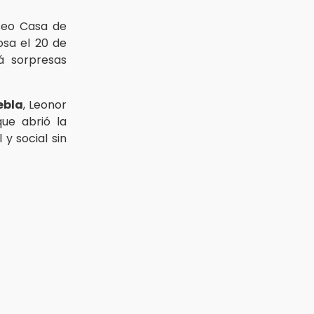
seo Casa de
osa el 20 de
á sorpresas
ebla
, Leonor
que abrió la
y social sin