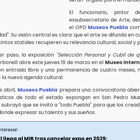
El funcionario, pintor 
exsubsecretario de Arte, desc
el OPD
Museos Puebla
como
ad". Su visión central es clara: que el arte se difunda en c
cintos statales recuperen su relevancia cultural, social y 
r paso, la exposición
"Selección Personal y Cubil de 
rbonell abre este jueves 19 de marzo en el
Museo Intern
on entrada libre y una permanencia de cuatro meses,
 la nueva agenda cultural.
e abril,
Museos Puebla
prepara una convocatoria abier
lásticos de todo el estado expongan en San Pedro Mus
s subrayó que se invitó a "todo Puebla" para que los crea
donde expresar su talento y sus sueños.
nteresar:
 llega al MIB tras cancelar expo en 2025: