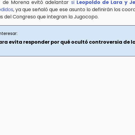
or de Morena evitó adelantar
si
Leopoldo de Lara y J
edidos
, ya que señaló que ese asunto lo definirán los coo
s del Congreso que integran la Jugocopo.
nteresar:
ara evita responder por qué ocultó controversia de l