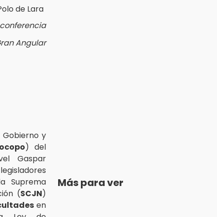
 conferencia
Gran Angular
e Gobierno y
ocopo
) del
vel Gaspar
egisladores
Más para ver
 la Suprema
ión (
SCJN
)
cultades
en
 la Ley de