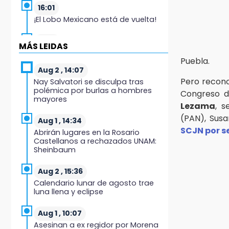
16:01
¡El Lobo Mexicano está de vuelta!
15:49
MÁS LEIDAS
Indigna a madre de Karla Valeria
Puebla.
publicación de su yerno Yeudiel
Aug 2 , 14:07
Pero recono
Nay Salvatori se disculpa tras
15:19
polémica por burlas a hombres
Congreso d
Clausuran locales del mercado de
mayores
Huauchinango; locatarios exigen
Lezama
, s
soluciones
(PAN), Sus
Aug 1 , 14:34
SCJN por s
Abrirán lugares en la Rosario
14:55
Castellanos a rechazados UNAM:
Escuelas de Molcaxac y
Sheinbaum
Tehuitzingo anuncian
inscripciones 2026-2027
Aug 2 , 15:36
Calendario lunar de agosto trae
14:49
luna llena y eclipse
Basura da mala imagen a la feria
de San Salvador El Seco
Aug 1 , 10:07
Asesinan a ex regidor por Morena
14:36