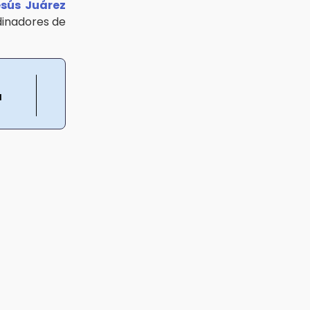
esús Juárez
rdinadores de
a