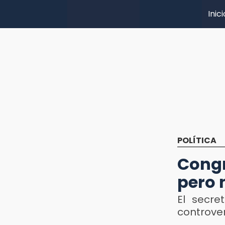
Inici
POLÍTICA
Congr
pero 
El secre
controve