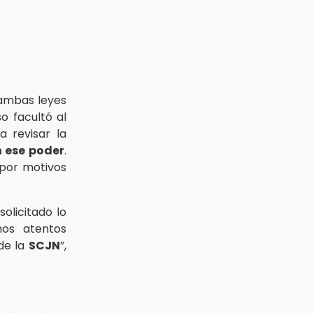
 ambas leyes
o facultó al
a revisar la
 ese poder
.
 por motivos
licitado lo
mos atentos
de la
SCJN
”,