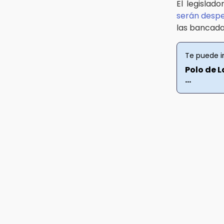
arrollado en ciclovía
El legislad
serán desp
11:04
las bancada
Puebla será sede del festival
"Cuenta Sueños" de narración oral
Te puede i
10:51
Polo de L
México Canta: Puebla queda fuera
...
pese a lograr 470 registros