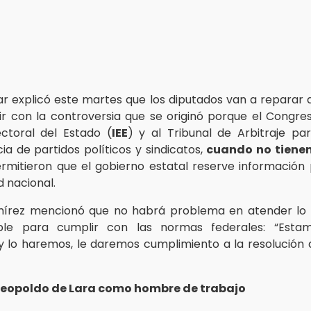
r explicó este martes que los diputados van a reparar
r con la controversia que se originó porque el Congres
lectoral del Estado (
IEE
) y al Tribunal de Arbitraje par
ia de partidos políticos y sindicatos,
cuando no tienen
mitieron que el gobierno estatal reserve información
d nacional.
írez mencionó que no habrá problema en atender lo so
ble para cumplir con las normas federales: “Esta
 lo haremos, le daremos cumplimiento a la resolución 
 Leopoldo de Lara como hombre de trabajo