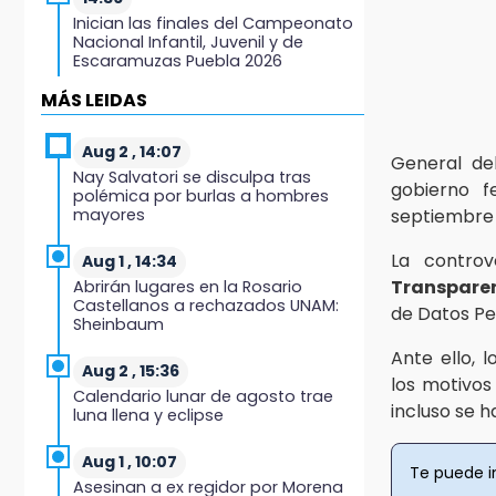
Inician las finales del Campeonato
Nacional Infantil, Juvenil y de
Escaramuzas Puebla 2026
MÁS LEIDAS
14:32
Sheinbaum destaca reducción de
inflación anual de 3.12 % en julio
Aug 2 , 14:07
General d
Nay Salvatori se disculpa tras
gobierno f
polémica por burlas a hombres
14:18
mayores
septiembre
Cañeros de Atencingo siguen sin
recibir pagos tras concluir la zafra
La controv
Aug 1 , 14:34
Transparen
Abrirán lugares en la Rosario
14:06
Castellanos a rechazados UNAM:
de Datos Pe
Piden ayuda en Chignahuapan
Sheinbaum
para identificar a hombre
hospitalizado
Ante ello, 
Aug 2 , 15:36
los motivos 
Calendario lunar de agosto trae
14:03
incluso se 
luna llena y eclipse
IBERO Puebla abre sus puertas con
la primera edición de FLIP
Aug 1 , 10:07
Te puede i
Asesinan a ex regidor por Morena
13:59