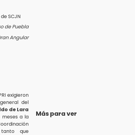
so de Puebla
Gran Angular
PRI exigieron
 general del
ldo de Lara
Más para ver
s meses a la
ordinación
 tanto que