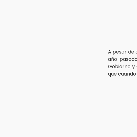
8:53
Velan a Dominga, octogenaria
asesinada tras ir a vender
cemitas
8:34
Sí hay medicinas para
A pesar de 
trasplantados en San José: IMSS
Puebla, tras protestas
año pasado
Gobierno y 
que cuando 