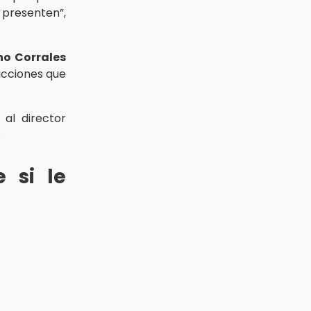
presenten”,
no Corrales
acciones que
al director
.
 si le