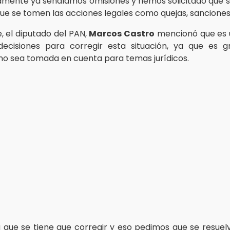
mente ya señalamos omisiones y hemos solicitado que s
 que se tomen las acciones legales como quejas, sanciones”,
, el diputado del PAN,
Marcos Castro
mencionó que es 
ecisiones para corregir esta situación, ya que es g
no sea tomada en cuenta para temas jurídicos.
 que se tiene que corregir y eso pedimos que se resuel