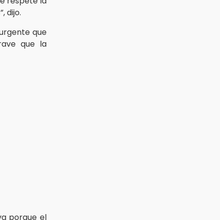
e respete la
 dijo.
urgente que
rave que la
va porque el