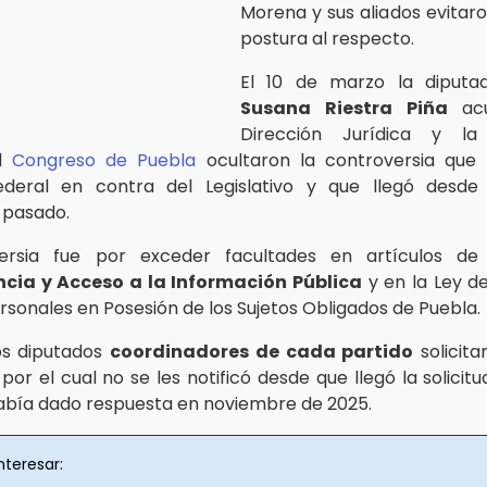
Morena y sus aliados evitaro
postura al respecto.
El 10 de marzo la diputa
Susana Riestra Piña
acu
Dirección Jurídica y la
el
Congreso de Puebla
ocultaron la controversia que
ederal en contra del Legislativo y que llegó desd
 pasado.
ersia fue por exceder facultades en artículos d
cia y Acceso a la Información Pública
y en la Ley d
rsonales en Posesión de los Sujetos Obligados de Puebla.
los diputados
coordinadores de cada partido
solicit
por el cual no se les notificó desde que llegó la solicitu
había dado respuesta en noviembre de 2025.
nteresar: