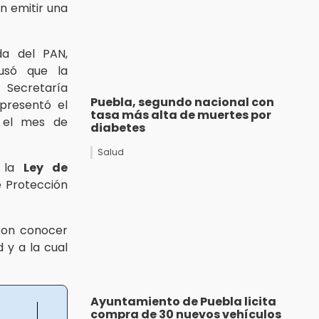
n emitir una
da del PAN,
só que la
 Secretaría
Puebla, segundo nacional con
 presentó el
tasa más alta de muertes por
e el mes de
diabetes
Salud
e la
Ley de
e Protección
aron conocer
d y a la cual
Ayuntamiento de Puebla licita
compra de 30 nuevos vehículos