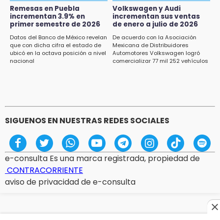
Remesas en Puebla
Volkswagen y Audi
incrementan 3.9% en
incrementan sus ventas
15:12
primer semestre de 2026
de enero a julio de 2026
Puebla vibrará con una noche de fútbol,
béisbol y basquetbol
Datos del Banco de México revelan
De acuerdo con la Asociación
que con dicha cifra el estado de
Mexicana de Distribuidores
ubicó en la octava posición a nivel
Automotores Volkswagen logró
14:54
nacional
comercializar 77 mil 252 vehículos
Padres denuncian presunto hallazgo de
droga en telesecundaria de Chicontla
SIGUENOS EN NUESTRAS REDES SOCIALES
e-consulta Es una marca registrada, propiedad de
CONTRACORRIENTE
aviso de privacidad de e-consulta