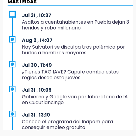
BUAP pagó 74 millones por 25 nuevos
MÁS LEIDAS
autobuses del STU
Jul 31 , 10:37
19:33
Asaltos a cuentahabientes en Puebla dejan 3
Hallan sin vida a mujer y sus dos hijos en
heridos y robo millonario
vivienda de Huauchinango
Aug 2 , 14:07
19:27
Nay Salvatori se disculpa tras polémica por
Identifican a dos hermanos asesinados cerca
burlas a hombres mayores
de la Central de Abastos de Huixcolotla
Jul 30 , 11:49
19:22
¿Tienes TAG IAVE? Capufe cambia estas
Supervisa rectora Lilia Cedillo proceso de
reglas desde este jueves
inscripción del nivel superior
Jul 31 , 10:05
19:09
Gobierno y Google van por laboratorio de IA
Checo y Cadillac, en blanco antes del parón
en Cuautlancingo
19:00
Jul 31 , 13:10
SSP pagará 63 millones por mantenimiento a
Conoce el programa del Inapam para
cámaras y luminaria del Periférico
conseguir empleo gratuito