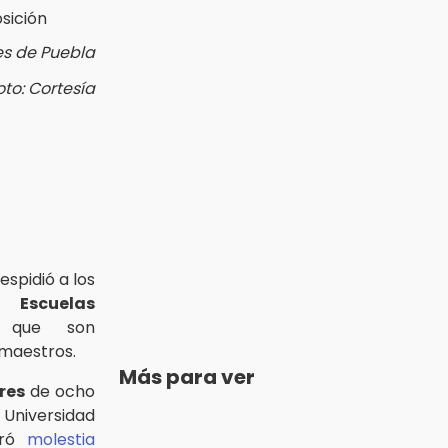
es de Puebla
oto: Cortesía
espidió a los
ve
Escuelas
, que son
 maestros.
Más para ver
res
de ocho
Universidad
eró
molestia