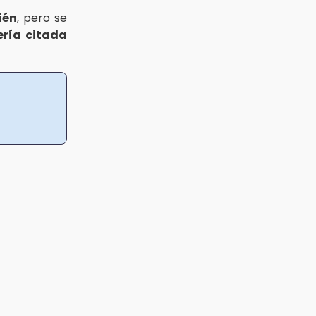
ién
, pero se
ería citada