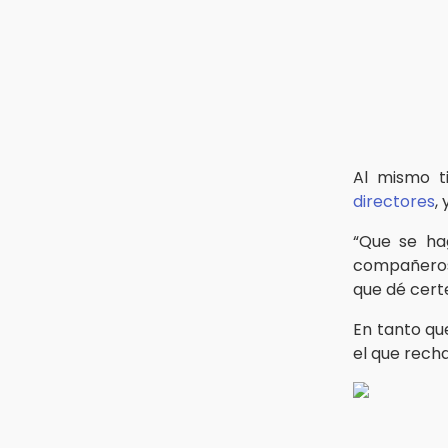
Al mismo t
directores
,
“Que se ha
compañeros
que dé certe
En tanto qu
el que rech