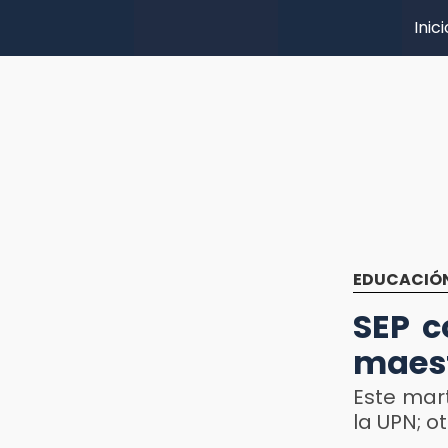
Inici
EDUCACIÓ
SEP c
maest
Este mar
la UPN; ot