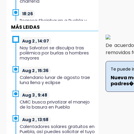
charrería
18:26
Regresa Sheinbaum a Puebla y
entrega viviendas: programa
MÁS LEIDAS
avanza 30 %
Aug 2 , 14:07
18:11
De acuerd
Nay Salvatori se disculpa tras
México hace historia: tricampeón
removidos f
polémica por burlas a hombres
de Centroamericanos
mayores
17:24
Te puede i
Aug 2 , 15:36
El Quintalero: la panadería de
Nueva ma
Calendario lunar de agosto trae
Izúcar que elabora pan de conejo
luna llena y eclipse
padres�.
para Santo Domingo
Aug 3 , 9:48
17:20
CMIC busca privatizar el manejo
Conductora se estampa contra
de la basura en Puebla
vivienda y mata a trabajador en
Tehuacán
Aug 2 , 13:58
Calentadores solares gratuitos en
17:18
Puebla, así puedes solicitar el tuyo
Advierten sanciones por