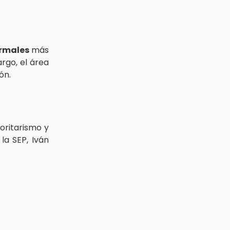
rmales
más
rgo, el área
ón.
oritarismo y
la SEP, Iván