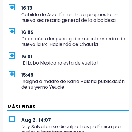
16:13
Cabildo de Acatlán rechaza propuesta de
nuevo secretario general de la alcaldesa
16:05
Doce años después, gobierno intervendrá de
nuevo la Ex-Hacienda de Chautla
16:01
¡El Lobo Mexicano está de vuelta!
15:49
Indigna a madre de Karla Valeria publicación
de su yerno Yeudiel
15:19
Clausuran locales del mercado de
MÁS LEIDAS
Huauchinango; locatarios exigen soluciones
Aug 2 , 14:07
14:55
Nay Salvatori se disculpa tras polémica por
Escuelas de Molcaxac y Tehuitzingo anuncian