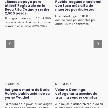
Jul 31 , 19:05
¿Buscas apoyo para
Puebla, segundo nacional
11:47
útiles? Regístralo en la
con tasa más alta de
Advierten sanciones para unidades
Beca Rita Cetina y recibe
muertes por diabetes
¿Vas a remodelar? Infonavit te presta hasta
eléctricas en Tehuacán
2,500 pesos
71 mil pesos en 2026
La entidad registró 112.8
El programa depositará 2 mil 500
defunciones por diabetes por
Aug 1 , 15:59
pesos a niños de nuevo ingreso a
cada 100 mil habitantes
11:43
primaria en el ciclo 2026-2027
Muere hermano del alcalde durante
Icatep abre 6 cursos desde 600 pesos:
maniobras en carretera de Tlaxco
checa fechas y cómo inscribirte
Aug 1 , 14:04
11:34
Protección Civil dictaminó seguro el mástil de
Choque de autobús vs tráiler en autopista
Los Voladores de Papantla en Izúcar de
Tlaxco-Tejocotal deja 20 heridos
Matamoros tras 24 de julio
11:19
Rommel, reo que murió en San Miguel, sufrió
un infarto: SSP
11:11
SEGURIDAD
SEGURIDAD
Tragedia en Tehuacán; adolescente fallece
Indigna a madre de Karla
Velan a Dominga,
al ser arrollado en ciclovía
Valeria publicación de su
octogenaria asesinada
yerno Yeudiel
tras ir a vender cemitas
11:04
La madre de la joven, quien exigen
A la mujer la atacaron el día de su
que el caso se investigue como
cumpleaños, señaló una de sus