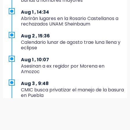
burlas a hombres mayores
inscripciones 2026-2027
Aug 1 , 14:34
14:49
Abrirán lugares en la Rosario Castellanos a
Basura da mala imagen a la feria de San
rechazados UNAM: Sheinbaum
Salvador El Seco
Aug 2 , 15:36
14:36
Calendario lunar de agosto trae luna llena y
Inician las finales del Campeonato Nacional
eclipse
Infantil, Juvenil y de Escaramuzas Puebla
2026
Aug 1 , 10:07
Asesinan a ex regidor por Morena en
14:32
Amozoc
Sheinbaum destaca reducción de inflación
anual de 3.12 % en julio
Aug 3 , 9:48
CMIC busca privatizar el manejo de la basura
14:18
en Puebla
Cañeros de Atencingo siguen sin recibir
pagos tras concluir la zafra
Aug 1 , 13:13
Feria de Teziutlán 2026: inicia con 16 días de
14:06
actividades en la Sierra Nororiental
Piden ayuda en Chignahuapan para
identificar a hombre hospitalizado