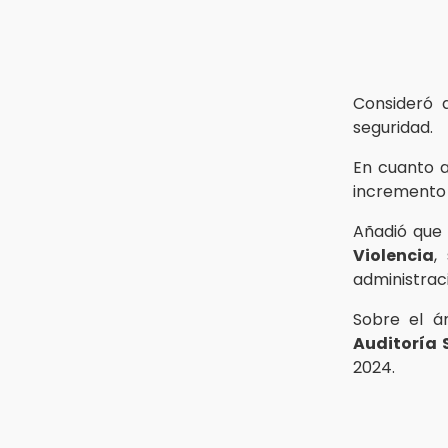
15:13
Armenta confirma apertura de
siete nuevas Casas Carmen
Serdán
Consideró 
15:12
seguridad.
Puebla vibrará con una noche de
fútbol, béisbol y basquetbol
En cuanto a
incremento
Añadió que
Violencia
,
administrac
Sobre el á
Auditoría 
2024.