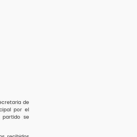
secretaria de
cipal por el
l partido se
s recibidos