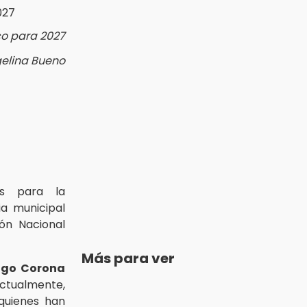
co para 2027
gelina Bueno
es para la
ia municipal
ón Nacional
Más para ver
igo Corona
tualmente,
quienes han