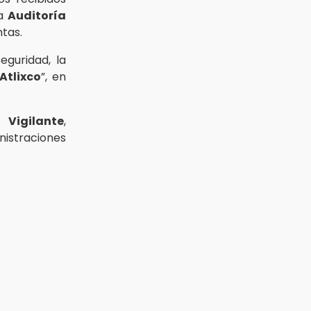
la
Auditoría
tas.
eguridad, la
tlixco
”, en
 Vigilante
,
straciones