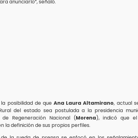
a anunciarlo”, señaló.
la posibilidad de que
Ana Laura Altamirano
, actual 
Rural del estado sea postulada a la presidencia muni
 de Regeneración Nacional (
Morena
), indicó que e
 la definición de sus propios perfiles.
 de la rueda de prensa se enfocó en los señalamiento