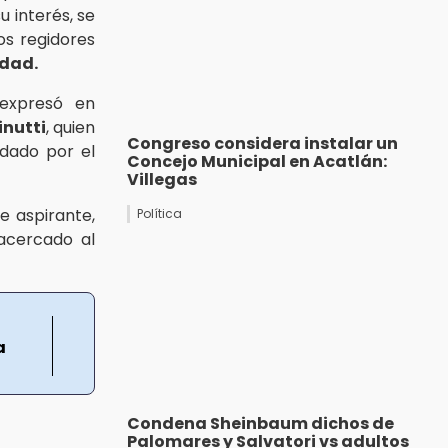
 interés, se
os regidores
edad.
 expresó en
nutti
, quien
Congreso considera instalar un
dado por el
Concejo Municipal en Acatlán:
Villegas
 aspirante,
Política
acercado al
a
Condena Sheinbaum dichos de
Palomares y Salvatori vs adultos