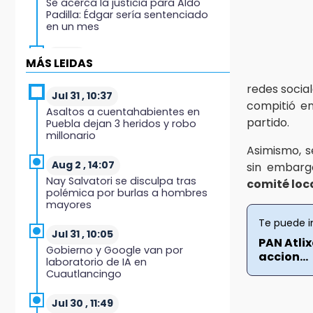
Se acerca la justicia para Aldo
Padilla: Édgar sería sentenciado
en un mes
20:40
MÁS LEIDAS
Coleadero repartirá hasta 205 mil
pesos en Puebla
redes social
Jul 31 , 10:37
compitió e
Asaltos a cuentahabientes en
20:26
partido.
Puebla dejan 3 heridos y robo
Hombre es asesinado a balazos
millonario
en el centro de Tenampulco
Asimismo, 
Aug 2 , 14:07
sin embarg
19:49
Nay Salvatori se disculpa tras
comité loca
BUAP pagó 74 millones por 25
polémica por burlas a hombres
nuevos autobuses del STU
mayores
Te puede i
19:33
Jul 31 , 10:05
PAN Atli
Hallan sin vida a mujer y sus dos
Gobierno y Google van por
hijos en vivienda de Huauchinango
accion...
laboratorio de IA en
Cuautlancingo
19:27
Identifican a dos hermanos
Jul 30 , 11:49
asesinados cerca de la Central de