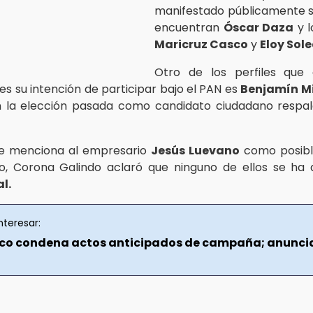
manifestado públicamente su
encuentran
Óscar Daza
y l
Maricruz Casco
y
Eloy Sol
Otro de los perfiles que
es su intención de participar bajo el PAN es
Benjamín Mi
n la elección pasada como candidato ciudadano respal
se menciona al empresario
Jesús Luevano
como posible
o, Corona Galindo aclaró que ninguno de ellos se ha 
l.
nteresar:
xco condena actos anticipados de campaña; anunci