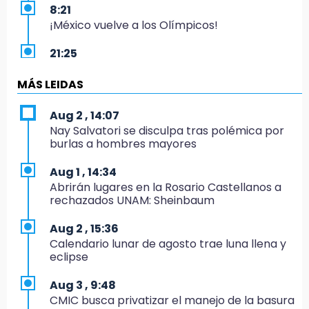
8:21
¡México vuelve a los Olímpicos!
21:25
México se queda con la plata
MÁS LEIDAS
20:35
NFL México: arranca cuenta regresiva por
Aug 2 , 14:07
boletos
Nay Salvatori se disculpa tras polémica por
burlas a hombres mayores
20:03
Sophie Cunningham, la figura que encendió la
Aug 1 , 14:34
WNBA
Abrirán lugares en la Rosario Castellanos a
rechazados UNAM: Sheinbaum
19:11
En Tehuacán cercaron a víctimas mortales
Aug 2 , 15:36
de accidentes
Calendario lunar de agosto trae luna llena y
eclipse
19:07
Evidenciaron presunta patrulla clonada de la
Aug 3 , 9:48
PGR sobre la Cuacnopalan-Oaxaca
CMIC busca privatizar el manejo de la basura