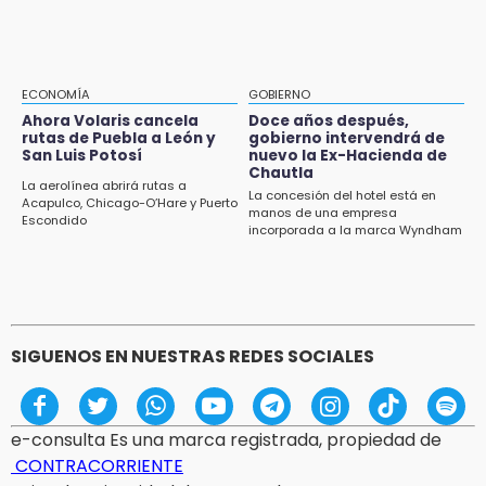
14:32
operativos de autoridades
Sheinbaum destaca reducción de inflación
anual de 3.12 % en julio
14:18
ECONOMÍA
GOBIERNO
Cañeros de Atencingo siguen sin recibir
Ahora Volaris cancela
Doce años después,
rutas de Puebla a León y
gobierno intervendrá de
pagos tras concluir la zafra
San Luis Potosí
nuevo la Ex-Hacienda de
Chautla
14:06
La aerolínea abrirá rutas a
La concesión del hotel está en
Acapulco, Chicago-O’Hare y Puerto
Piden ayuda en Chignahuapan para
manos de una empresa
Escondido
identificar a hombre hospitalizado
incorporada a la marca Wyndham
14:03
IBERO Puebla abre sus puertas con la
primera edición de FLIP
SIGUENOS EN NUESTRAS REDES SOCIALES
e-consulta Es una marca registrada, propiedad de
CONTRACORRIENTE