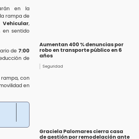
arán en la
 la rampa de
 Vehicular
,
, en sentido
Aumentan 400 % denuncias por
robo en transporte público en 6
rario de
7:00
años
reducción de
Seguridad
a rampa, con
 movilidad en
Graciela Palomares cierra casa
de gestión por remodelación ante