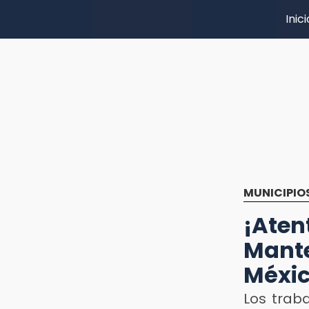
Inici
MUNICIPIO
¡At
Mante
Méxi
Los traba