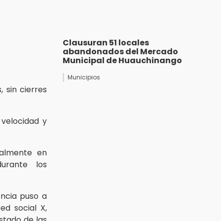
Clausuran 51 locales
abandonados del Mercado
Municipal de Huauchinango
Municipios
 sin cierres
 velocidad y
palmente en
urante los
encia puso a
ed social X,
stado de las