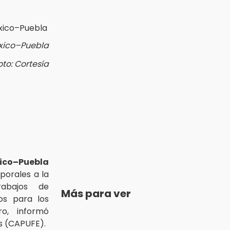
xico–Puebla
oto: Cortesía
co–Puebla
porales a la
rabajos de
Más para ver
os para los
o, informó
s (CAPUFE).