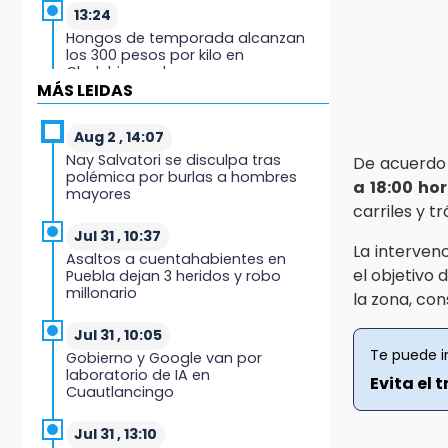
13:24
Hongos de temporada alcanzan
los 300 pesos por kilo en
Chalchicomula
MÁS LEIDAS
12:59
Feria de las Viudas en Chietla
Aug 2 , 14:07
mezcla tradición religiosa y lucha
Nay Salvatori se disculpa tras
De acuerdo c
libre
polémica por burlas a hombres
a 18:00 ho
mayores
carriles y t
12:35
Graciela Palomares cierra casa de
Jul 31 , 10:37
La interven
gestión por remodelación ante
Asaltos a cuentahabientes en
vandalismo
el objetivo 
Puebla dejan 3 heridos y robo
millonario
la zona, con
12:17
La Elotada Atlixco sorprende con
Jul 31 , 10:05
nueva estrategia rumbo a su
Te puede i
Gobierno y Google van por
edición 2026
laboratorio de IA en
Evita el 
Cuautlancingo
12:08
¡Cuidado! Alertan por fármacos
Jul 31 , 13:10