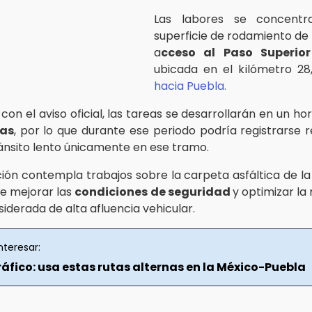
Las labores se concentr
superficie de rodamiento de
a
cceso al Paso Superior
ubicada en el kilómetro 28
hacia Puebla.
on el aviso oficial, las tareas se desarrollarán en un ho
ras
, por lo que durante ese periodo podría registrarse 
ránsito lento únicamente en ese tramo.
ción contempla trabajos sobre la carpeta asfáltica de l
de mejorar las
condiciones de seguridad
y optimizar la
siderada de alta afluencia vehicular.
nteresar:
tráfico: usa estas rutas alternas en la México-Puebla