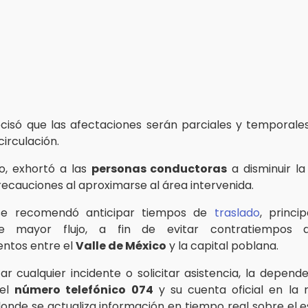
isó que las afectaciones serán parciales y temporales,
circulación.
o, exhortó a las
personas conductoras
a disminuir la
ecauciones al aproximarse al área intervenida.
se recomendó anticipar tiempos de
traslado
, princi
de mayor flujo, a fin de evitar contratiempos d
ntos entre el
Valle de México
y la capital poblana.
ar cualquier incidente o solicitar asistencia, la depend
 el
número telefónico 074
y su cuenta oficial en la r
nde se actualiza información en tiempo real sobre el e