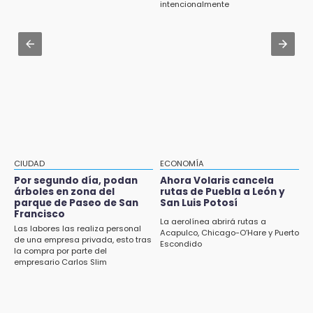
Indigna a madre de Karla Valeria publicación
en la nueva ley indígena en Puebla
intencionalmente
de su yerno Yeudiel
Aug 2 , 15:36
15:19
Karpa de Mente anuncia cartelera
Clausuran locales del mercado de
internacional de circo para agosto
Huauchinango; locatarios exigen soluciones
14:55
Escuelas de Molcaxac y Tehuitzingo anuncian
inscripciones 2026-2027
14:49
CIUDAD
ECONOMÍA
Basura da mala imagen a la feria de San
Por segundo día, podan
Ahora Volaris cancela
Salvador El Seco
árboles en zona del
rutas de Puebla a León y
parque de Paseo de San
San Luis Potosí
Francisco
14:36
La aerolínea abrirá rutas a
Las labores las realiza personal
Inician las finales del Campeonato Nacional
Acapulco, Chicago-O’Hare y Puerto
de una empresa privada, esto tras
Escondido
Infantil, Juvenil y de Escaramuzas Puebla
la compra por parte del
2026
empresario Carlos Slim