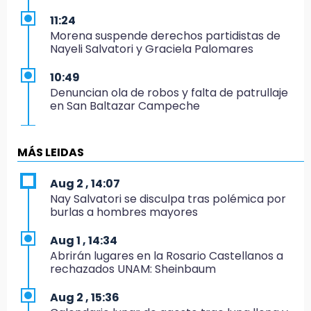
11:24
Morena suspende derechos partidistas de
Nayeli Salvatori y Graciela Palomares
10:49
Denuncian ola de robos y falta de patrullaje
en San Baltazar Campeche
10:06
¡Comienza el camino! Pericos abre la serie
MÁS LEIDAS
ante Campeche
Aug 2 , 14:07
9:18
Nay Salvatori se disculpa tras polémica por
Sheinbaum llega a Puebla para encabezar
burlas a hombres mayores
programas de vivienda y reforestación
Aug 1 , 14:34
9:03
Abrirán lugares en la Rosario Castellanos a
Muere Jorge Messi
rechazados UNAM: Sheinbaum
8:21
Aug 2 , 15:36
¡México vuelve a los Olímpicos!