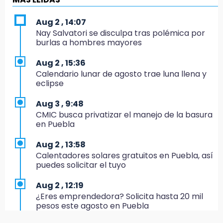
17:24
Aug 2 , 14:07
El Quintalero: la panadería de Izúcar que
Nay Salvatori se disculpa tras polémica por
elabora pan de conejo para Santo Domingo
burlas a hombres mayores
17:20
Aug 2 , 15:36
Conductora se estampa contra vivienda y
Calendario lunar de agosto trae luna llena y
mata a trabajador en Tehuacán
eclipse
17:18
Aug 3 , 9:48
Advierten sanciones por estacionarse en
CMIC busca privatizar el manejo de la basura
avenida de Tlatlauquitepec
en Puebla
17:15
Aug 2 , 13:58
Profeco suspende Cimera Gym Club en
Calentadores solares gratuitos en Puebla, así
Cholula tras detectar cinco irregularidades
puedes solicitar el tuyo
16:51
Aug 2 , 12:19
Recuperan espacios deportivos en La
¿Eres emprendedora? Solicita hasta 20 mil
Libertad
pesos este agosto en Puebla
16:45