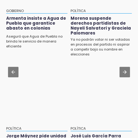
9:03
Aug 3 , 22:11
Muere Jorge Messi
CDH pide a Palomares y Nay Salvatori no
GOBIERNO
POLÍTICA
estigmatizar a adultos mayores
Armenta insiste a Agua de
Morena suspende
8:21
Puebla que garantice
derechos partidistas de
¡México vuelve a los Olímpicos!
abasto en colonias
Nayeli Salvatori y Graciela
Aug 2 , 10:42
Palomares
Cartonería da vida a la gastronomía en
Aseguró que Agua de Puebla no
Ya no podrán votar ni ser votadas
desfile de mojigangas de Atlixco 2026
brinda le servicio de manera
en procesos del partido ni aspirar
eficiente
a competir bajo su nombre en
Aug 2 , 12:04
elecciones
Gas LP baja en Puebla, aprovecha el precio
esta semana
Aug 3 , 18:05
Gobierno busca nuevos vuelos para
aeropuerto; 4 de los 12 nuevos peligran
POLÍTICA
POLÍTICA
Jorge Máynez pide unidad
José Luis García Parra