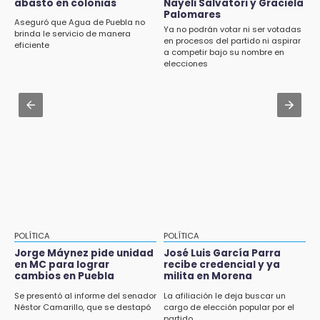
¡México vuelve a los Olímpicos!
abasto en colonias
Nayeli Salvatori y Graciela
Aug 2 , 10:42
Palomares
Cartonería da vida a la gastronomía en
Aseguró que Agua de Puebla no
Ya no podrán votar ni ser votadas
desfile de mojigangas de Atlixco 2026
brinda le servicio de manera
en procesos del partido ni aspirar
eficiente
a competir bajo su nombre en
Aug 2 , 12:04
elecciones
Gas LP baja en Puebla, aprovecha el precio
esta semana
Aug 3 , 18:05
Gobierno busca nuevos vuelos para
aeropuerto; 4 de los 12 nuevos peligran
POLÍTICA
POLÍTICA
Jorge Máynez pide unidad
José Luis García Parra
en MC para lograr
recibe credencial y ya
cambios en Puebla
milita en Morena
Se presentó al informe del senador
La afiliación le deja buscar un
Néstor Camarillo, que se destapó
cargo de elección popular por el
partido