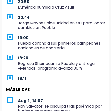
20:58
¡América humilla a Cruz Azul!
20:44
Jorge Máynez pide unidad en MC para lograr
cambios en Puebla
19:00
Puebla corona a sus primeros campeones
nacionales de charrería
18:26
Regresa Sheinbaum a Puebla y entrega
viviendas: programa avanza 30 %
18:11
México hace historia: tricampeón de
Centroamericanos
MÁS LEIDAS
17:24
Aug 2 , 14:07
El Quintalero: la panadería de Izúcar que
Nay Salvatori se disculpa tras polémica por
elabora pan de conejo para Santo Domingo
burlas a hombres mayores