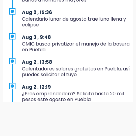
17:20
Aug 2 , 15:36
Conductora se estampa contra vivienda y
Calendario lunar de agosto trae luna llena y
mata a trabajador en Tehuacán
eclipse
17:18
Aug 3 , 9:48
Advierten sanciones por estacionarse en
CMIC busca privatizar el manejo de la basura
avenida de Tlatlauquitepec
en Puebla
17:15
Aug 2 , 13:58
Profeco suspende Cimera Gym Club en
Calentadores solares gratuitos en Puebla, así
Cholula tras detectar cinco irregularidades
puedes solicitar el tuyo
16:51
Aug 2 , 12:19
Recuperan espacios deportivos en La
¿Eres emprendedora? Solicita hasta 20 mil
Libertad
pesos este agosto en Puebla
16:45
Aug 2 , 12:34
Sheinbaum entrega tarjetas de Pensión
Alumnos de la AMIZ Puebla son forzados a
Mujeres Bienestar en Naucalpan
reproducir violencias: activista
14:45