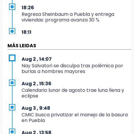
18:26
Regresa Sheinbaum a Puebla y entrega
viviendas: programa avanza 30 %
18:11
México hace historia: tricampeón de
Centroamericanos
MÁS LEIDAS
17:24
Aug 2 , 14:07
El Quintalero: la panadería de Izúcar que
Nay Salvatori se disculpa tras polémica por
elabora pan de conejo para Santo Domingo
burlas a hombres mayores
17:20
Aug 2 , 15:36
Conductora se estampa contra vivienda y
Calendario lunar de agosto trae luna llena y
mata a trabajador en Tehuacán
eclipse
17:18
Aug 3 , 9:48
Advierten sanciones por estacionarse en
CMIC busca privatizar el manejo de la basura
avenida de Tlatlauquitepec
en Puebla
17:15
Aug 2 , 13:58