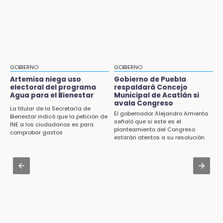
16:01
¿Se va? Real Madrid anunció que no igualaran
Artemisa niega uso electoral del programa
el precio por Vinícius Jr.
Agua para el Bienestar
Jul 31 , 16:31
15:57
Armenta pide denunciar abusos en
Texmelucan abren convocatoria de Huertos
Academia Militarizada Ignacio Zaragoza
de Traspatio para grupos vulnerables
GOBIERNO
GOBIERNO
Jul 31 , 13:46
Artemisa niega uso
Gobierno de Puebla
15:43
electoral del programa
respaldará Concejo
Certifícate como operador de transporte en
Agua para el Bienestar
Municipal de Acatlán si
Investigan presunta reventa de más de 100
Icatep
avala Congreso
lotes en panteón de Tehuacán
La titular de la Secretaría de
El gobernador Alejandro Armenta
Bienestar indicó que la petición de
Jul 31 , 13:35
señaló que si este es el
INE a los ciudadanos es para
15:32
planteamiento del Congreso
El mexicano Karim López firma contrato
comprobar gastos
Roban bicicleta en menos de un minuto en
estarán atentos a su resolución
multianual con Memphis Grizzlies
plaza de Libres
Jul 31 , 14:02
15:26
Prepárate para lluvias intensas por frente
Grupo armado asalta gasera en San Andrés
frío en Puebla
Cholula
15:21
Texmelucan contará con más de 500