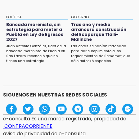
cámaras de videovigilancia
15:08
POLÍTICA
GOBIERNO
Huitzilan de Serdán espera hasta 30 mil
Bancada morenista, sin
Tras año y medio
visitantes en feria
estrategia para meter a
arrancará construcción
Puebla en Ley de Egresos
del Ecoparque Tlalli-
2027
Malinche
15:07
Juan Antonio González, líder de la
Las obras se habían retrasado
Rastro de Atlixco descarta clembuterol y
bancada morenista de Puebla en
para dar cumplimiento a los
alerta por mataderos clandestinos
San Lázaro, reconoció que no
requerimientos de Semarnat, que
tienen una estrategia
sólo autorizó espacios
ecoturísticos
15:03
Cholula estrena agenda cultural con siete
actividades
SIGUENOS EN NUESTRAS REDES SOCIALES
e-consulta Es una marca registrada, propiedad de
CONTRACORRIENTE
aviso de privacidad de e-consulta