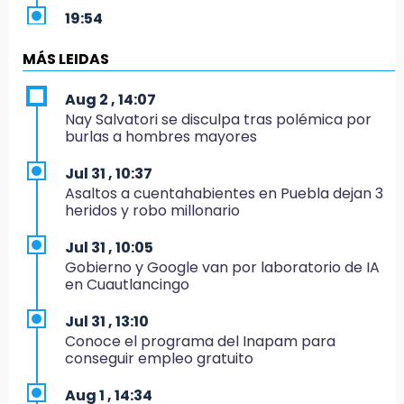
19:54
Investigación de ASE a Tlatehui y Cuautle no
es politiquería, es por posible desfalco al
MÁS LEIDAS
erario
Aug 2 , 14:07
19:45
Nay Salvatori se disculpa tras polémica por
Estado invertirá en unidades médicas del
burlas a hombres mayores
IMSS-Bienestar y el SEDIF
Jul 31 , 10:37
19:35
Asaltos a cuentahabientes en Puebla dejan 3
De la Vega niega venta de Bravos
heridos y robo millonario
19:34
Jul 31 , 10:05
Desalojan a dos comerciantes en Valsequillo
Gobierno y Google van por laboratorio de IA
por invasión en zona de Conagua
en Cuautlancingo
19:18
Jul 31 , 13:10
Bancada morenista, sin estrategia para
Conoce el programa del Inapam para
meter a Puebla en Ley de Egresos 2027
conseguir empleo gratuito
18:54
Aug 1 , 14:34