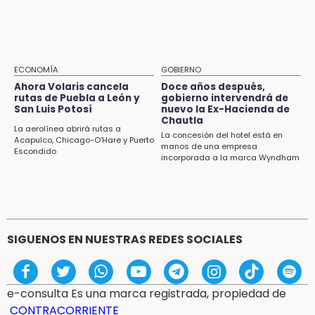
Aranza López, la poblana que tocó la gloria
12:49
Condenan en San José Miahuatlán a hombre
por portación de metanfetamina
ECONOMÍA
GOBIERNO
Ahora Volaris cancela
Doce años después,
12:48
rutas de Puebla a León y
gobierno intervendrá de
San Luis Potosí
nuevo la Ex-Hacienda de
Ayuntamiento de Puebla licita compra de 30
Chautla
nuevos vehículos
La aerolínea abrirá rutas a
La concesión del hotel está en
Acapulco, Chicago-O’Hare y Puerto
manos de una empresa
Escondido
12:08
incorporada a la marca Wyndham
¿Buscas apoyo para útiles? Regístralo en la
Beca Rita Cetina y recibe 2,500 pesos
SIGUENOS EN NUESTRAS REDES SOCIALES
e-consulta Es una marca registrada, propiedad de
CONTRACORRIENTE