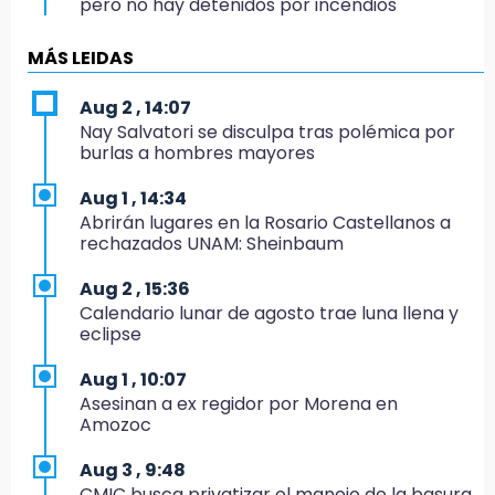
pero no hay detenidos por incendios
17:01
MÁS LEIDAS
Vecinos de Atlixco-Metepec denuncian
inseguridad en caminos alternos por obra
Aug 2 , 14:07
carretera
Nay Salvatori se disculpa tras polémica por
burlas a hombres mayores
16:52
Vacían negocio de ropa en Tehuacán;
Aug 1 , 14:34
pérdidas superan los 100 mil pesos
Abrirán lugares en la Rosario Castellanos a
rechazados UNAM: Sheinbaum
16:49
Volcadura de tráiler provoca cierre total en
Aug 2 , 15:36
autopista Orizaba-Puebla
Calendario lunar de agosto trae luna llena y
eclipse
16:48
Por segundo día, podan árboles en zona del
Aug 1 , 10:07
parque de Paseo de San Francisco
Asesinan a ex regidor por Morena en
Amozoc
16:30
Delegado de Bienestar ofrece asamblea de
Aug 3 , 9:48
Morena en oficinas de Cohuecan
CMIC busca privatizar el manejo de la basura