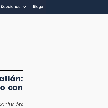
Secciones
Blogs
lán:
ro con
onfusión;