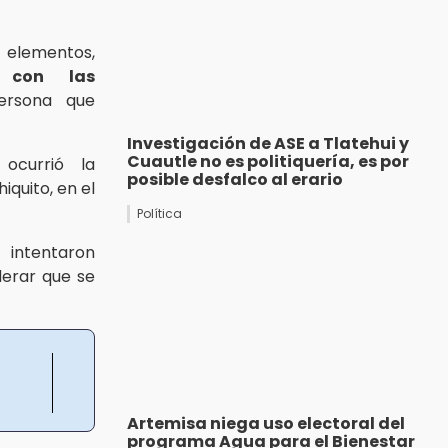
 elementos,
a con las
rsona que
Investigación de ASE a Tlatehui y
Cuautle no es politiquería, es por
ocurrió la
posible desfalco al erario
quito, en el
Política
e intentaron
derar que se
Artemisa niega uso electoral del
programa Agua para el Bienestar