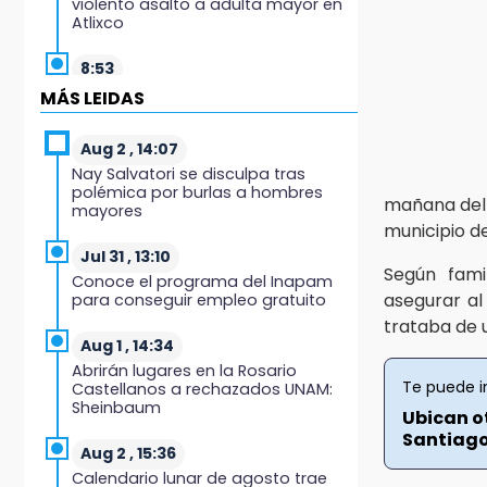
violento asalto a adulta mayor en
Atlixco
8:53
Velan a Dominga, octogenaria
MÁS LEIDAS
asesinada tras ir a vender
cemitas
Aug 2 , 14:07
Nay Salvatori se disculpa tras
8:34
polémica por burlas a hombres
Sí hay medicinas para
mañana del 
mayores
trasplantados en San José: IMSS
municipio d
Puebla, tras protestas
Jul 31 , 13:10
Según famil
Conoce el programa del Inapam
8:23
asegurar al
para conseguir empleo gratuito
Lobos Puebla cae, pero deja todo
trataba de u
en la duela
Aug 1 , 14:34
Abrirán lugares en la Rosario
8:07
Te puede i
Castellanos a rechazados UNAM:
Ahora Volaris cancela rutas de
Sheinbaum
Puebla a León y San Luis Potosí
Ubican o
Santiago
Aug 2 , 15:36
7:58
Calendario lunar de agosto trae
Portland golea al Puebla en la