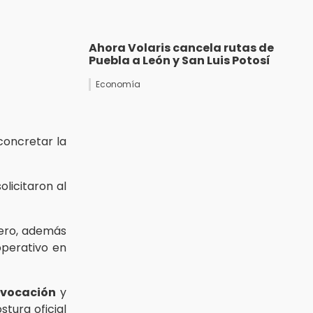
Ahora Volaris cancela rutas de
Puebla a León y San Luis Potosí
Economía
concretar la
olicitaron al
rero, además
operativo en
ivocación
y
stura oficial