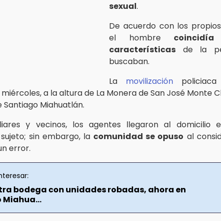
sexual
.
De acuerdo con los propios
el hombre
coincidí
características
de la pe
buscaban.
La
movilización
policiaca 
miércoles, a la altura de La Monera de San José Monte Chi
e Santiago Miahuatlán.
iares y vecinos, los agentes llegaron al domicilio 
 sujeto; sin embargo, la
comunidad se opuso
al consi
n error.
nteresar:
tra bodega con unidades robadas, ahora en
 Miahua...