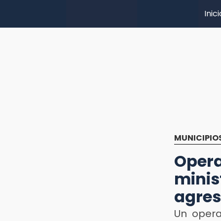
Inici
MUNICIPIO
Ope
minis
agres
Un opera