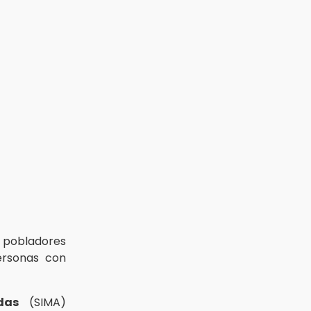
y pobladores
ersonas con
das
(SIMA)