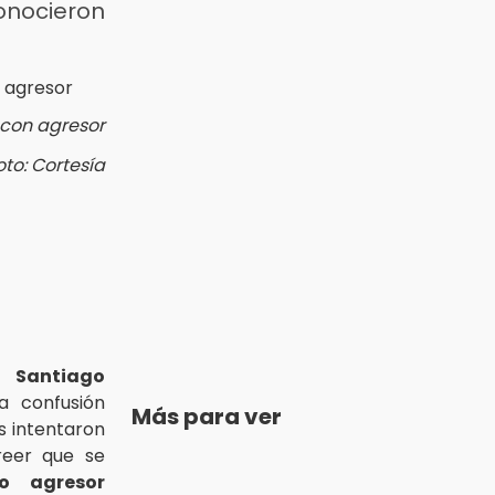
onocieron
 con agresor
oto: Cortesía
Santiago
 confusión
Más para ver
s intentaron
reer que se
to agresor