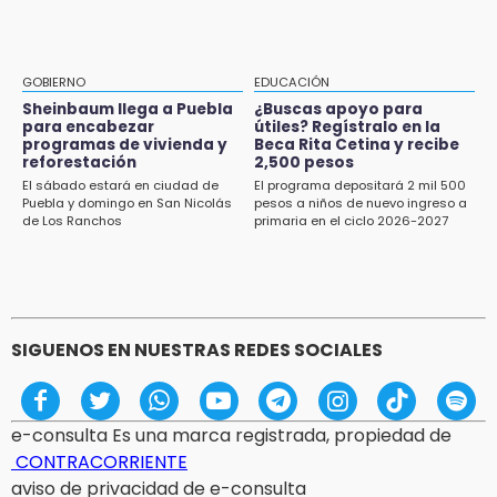
Doce años después, gobierno intervendrá de
nuevo la Ex-Hacienda de Chautla
16:01
GOBIERNO
EDUCACIÓN
¡El Lobo Mexicano está de vuelta!
Sheinbaum llega a Puebla
¿Buscas apoyo para
para encabezar
útiles? Regístralo en la
programas de vivienda y
Beca Rita Cetina y recibe
15:49
reforestación
2,500 pesos
Indigna a madre de Karla Valeria publicación
El sábado estará en ciudad de
El programa depositará 2 mil 500
de su yerno Yeudiel
Puebla y domingo en San Nicolás
pesos a niños de nuevo ingreso a
de Los Ranchos
primaria en el ciclo 2026-2027
15:19
Clausuran locales del mercado de
Huauchinango; locatarios exigen soluciones
SIGUENOS EN NUESTRAS REDES SOCIALES
e-consulta Es una marca registrada, propiedad de
CONTRACORRIENTE
aviso de privacidad de e-consulta