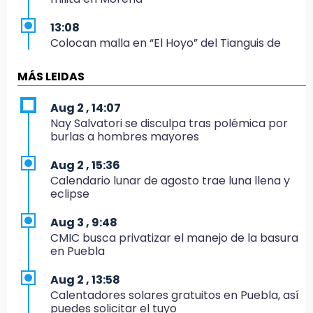
13:08
Colocan malla en “El Hoyo” del Tianguis de
Texmelucan por presunto mandato judicial
MÁS LEIDAS
12:02
¡México cierra con oro en natación artística!
Aug 2 , 14:07
Nay Salvatori se disculpa tras polémica por
11:24
burlas a hombres mayores
Morena suspende derechos partidistas de
Nayeli Salvatori y Graciela Palomares
Aug 2 , 15:36
Calendario lunar de agosto trae luna llena y
10:49
eclipse
Denuncian ola de robos y falta de patrullaje
en San Baltazar Campeche
Aug 3 , 9:48
CMIC busca privatizar el manejo de la basura
10:06
en Puebla
¡Comienza el camino! Pericos abre la serie
ante Campeche
Aug 2 , 13:58
Calentadores solares gratuitos en Puebla, así
9:18
puedes solicitar el tuyo