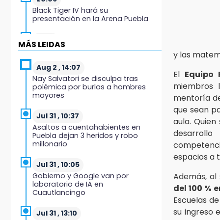
Black Tiger IV hará su
presentación en la Arena Puebla
19:54
MÁS LEIDAS
Investigación de ASE a Tlatehui y
y las matem
Cuautle no es politiquería, es por
posible desfalco al erario
Aug 2 , 14:07
El
Equipo 
Nay Salvatori se disculpa tras
miembros l
polémica por burlas a hombres
19:45
mayores
mentoría de 
Estado invertirá en unidades
médicas del IMSS-Bienestar y el
que sean pa
SEDIF
Jul 31 , 10:37
aula. Quien
Asaltos a cuentahabientes en
desarroll
Puebla dejan 3 heridos y robo
19:35
millonario
competencia
De la Vega niega venta de Bravos
espacios a t
Jul 31 , 10:05
19:34
Gobierno y Google van por
Además, al 
Desalojan a dos comerciantes en
laboratorio de IA en
del 100 % 
Valsequillo por invasión en zona
Cuautlancingo
de Conagua
Escuelas de
su ingreso 
Jul 31 , 13:10
19:18