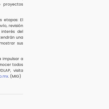
o proyectos
s etapas: El
vío, revisión
interés del
 tendrán una
 mostrar sus
 impulsar a
onocer todos
DLAP, visita
p.mx
. (MIG)