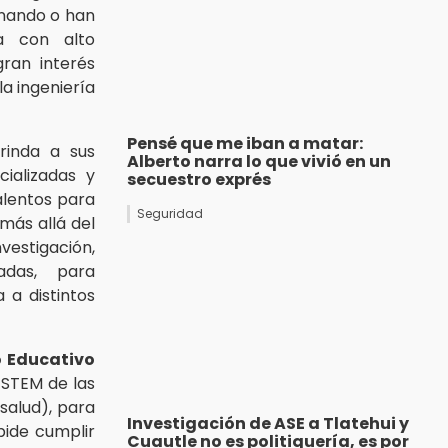
inando o han
ia con alto
ran interés
la ingeniería
Pensé que me iban a matar:
rinda a sus
Alberto narra lo que vivió en un
ializadas y
secuestro exprés
talentos para
Seguridad
más allá del
vestigación,
adas, para
 a distintos
 Educativo
 STEM de las
salud), para
Investigación de ASE a Tlatehui y
pide cumplir
Cuautle no es politiquería, es por