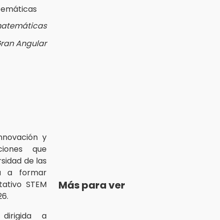
 matemáticas
Gran Angular
innovación y
ciones que
sidad de las
ta a formar
Más para ver
tativo STEM
6.
irigida a