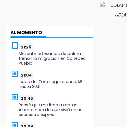
UDLAP
AL MOMENTO
21:26
Mezcal y artesanías de palma
frenan la migración en Caltepec,
Puebla
21:04
Isaac del Toro seguirá con UAE
hasta 2031
20:45
Pensé que me iban a matar:
Alberto narra lo que vivió en un
secuestro exprés
20:09