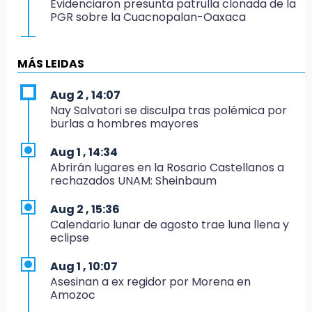
Evidenciaron presunta patrulla clonada de la
PGR sobre la Cuacnopalan-Oaxaca
19:04
Directora de Orquesta Symphonia UDLAP
MÁS LEIDAS
dirige agrupaciones de talla internacional
Aug 2 , 14:07
18:14
Nay Salvatori se disculpa tras polémica por
EE. UU. Sub-20 avanza a la final de
burlas a hombres mayores
CONCACAF
Aug 1 , 14:34
17:50
Abrirán lugares en la Rosario Castellanos a
Van 17 denuncias por delitos ambientales,
rechazados UNAM: Sheinbaum
pero no hay detenidos por incendios
Aug 2 , 15:36
17:01
Calendario lunar de agosto trae luna llena y
Vecinos de Atlixco-Metepec denuncian
eclipse
inseguridad en caminos alternos por obra
carretera
Aug 1 , 10:07
Asesinan a ex regidor por Morena en
16:52
Amozoc
Vacían negocio de ropa en Tehuacán;