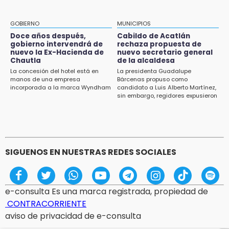
13:54
Falla convocatoria de inconformes de
GOBIERNO
MUNICIPIOS
Acatlán durante gira de Armenta en Chila
Doce años después,
Cabildo de Acatlán
gobierno intervendrá de
rechaza propuesta de
13:48
nuevo la Ex-Hacienda de
nuevo secretario general
Estado de México llevará su cultura al
Chautla
de la alcaldesa
Festival Cervantino 2026
La concesión del hotel está en
La presidenta Guadalupe
manos de una empresa
Bárcenas propuso como
incorporada a la marca Wyndham
candidato a Luis Alberto Martínez,
13:26
sin embargo, regidores expusieron
Ya instalan más de 2 mil luces para fiestas
su inconformidad ya que fue la
patrias en el Centro Histórico
única propuesta
12:55
Aranza López, la poblana que tocó la gloria
SIGUENOS EN NUESTRAS REDES SOCIALES
e-consulta Es una marca registrada, propiedad de
CONTRACORRIENTE
aviso de privacidad de e-consulta