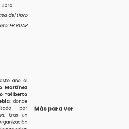
sa del Libro
oto: FB BUAP
este año el
o Martínez
o “Gilberto
ebla
, donde
Más para ver
tado por
es, tras un
rganización
 documentos