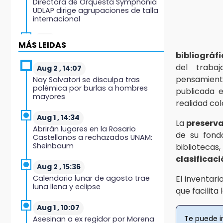
Directora de Orquesta Symphonia
UDLAP dirige agrupaciones de talla
internacional
18:14
MÁS LEIDAS
EE. UU. Sub-20 avanza a la final de
bibliográf
CONCACAF
del traba
Aug 2 , 14:07
pensamient
Nay Salvatori se disculpa tras
17:50
polémica por burlas a hombres
publicada e
Van 17 denuncias por delitos
mayores
ambientales, pero no hay
realidad co
detenidos por incendios
Aug 1 , 14:34
La
preserva
Abrirán lugares en la Rosario
17:01
de su fond
Castellanos a rechazados UNAM:
Vecinos de Atlixco-Metepec
Sheinbaum
bibliotecas
denuncian inseguridad en
caminos alternos por obra
clasificaci
carretera
Aug 2 , 15:36
Calendario lunar de agosto trae
El inventar
luna llena y eclipse
16:52
que facilita
Vacían negocio de ropa en
Tehuacán; pérdidas superan los
Aug 1 , 10:07
100 mil pesos
Te puede i
Asesinan a ex regidor por Morena