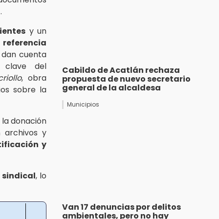
1
.
ientes
y un
referencia
e dan cuenta
a clave del
Cabildo de Acatlán rechaza
riollo
, obra
propuesta de nuevo secretario
general de la alcaldesa
ios sobre la
Municipios
e la donación
 archivos y
tificación y
 sindical
, lo
Van 17 denuncias por delitos
ambientales, pero no hay