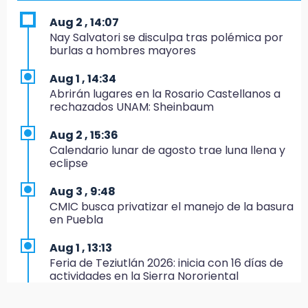
8:21
Aug 2 , 14:07
¡México vuelve a los Olímpicos!
Nay Salvatori se disculpa tras polémica por
burlas a hombres mayores
21:25
México se queda con la plata
Aug 1 , 14:34
Abrirán lugares en la Rosario Castellanos a
20:35
rechazados UNAM: Sheinbaum
NFL México: arranca cuenta regresiva por
boletos
Aug 2 , 15:36
Calendario lunar de agosto trae luna llena y
20:03
eclipse
Sophie Cunningham, la figura que encendió la
WNBA
Aug 3 , 9:48
CMIC busca privatizar el manejo de la basura
19:11
en Puebla
En Tehuacán cercaron a víctimas mortales
de accidentes
Aug 1 , 13:13
Feria de Teziutlán 2026: inicia con 16 días de
19:07
actividades en la Sierra Nororiental
Evidenciaron presunta patrulla clonada de la
PGR sobre la Cuacnopalan-Oaxaca
Aug 2 , 13:58