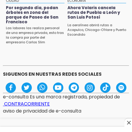
CIUDAD
ECONOMÍA
14:32
Por segundo día, podan
Ahora Volaris cancela
Sheinbaum destaca reducción de inflación
árboles en zona del
rutas de Puebla a León y
anual de 3.12 % en julio
parque de Paseo de San
San Luis Potosí
Francisco
La aerolínea abrirá rutas a
Las labores las realiza personal
14:18
Acapulco, Chicago-O’Hare y Puerto
de una empresa privada, esto tras
Escondido
Cañeros de Atencingo siguen sin recibir
la compra por parte del
pagos tras concluir la zafra
empresario Carlos Slim
SIGUENOS EN NUESTRAS REDES SOCIALES
e-consulta Es una marca registrada, propiedad de
CONTRACORRIENTE
aviso de privacidad de e-consulta