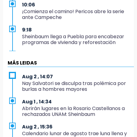
10:06
¡Comienza el camino! Pericos abre la serie
ante Campeche
9:18
Sheinbaum llega a Puebla para encabezar
programas de vivienda y reforestación
9:03
Muere Jorge Messi
MÁS LEIDAS
8:21
Aug 2 , 14:07
¡México vuelve a los Olímpicos!
Nay Salvatori se disculpa tras polémica por
burlas a hombres mayores
21:25
México se queda con la plata
Aug 1 , 14:34
Abrirán lugares en la Rosario Castellanos a
20:35
rechazados UNAM: Sheinbaum
NFL México: arranca cuenta regresiva por
boletos
Aug 2 , 15:36
Calendario lunar de agosto trae luna llena y