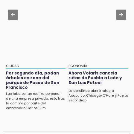
inscripciones 2026-2027
Aug 2 , 13:14
14:49
Consulta cuándo y dónde te toca participar
Basura da mala imagen a la feria de San
en la nueva ley indígena en Puebla
Salvador El Seco
14:36
Inician las finales del Campeonato Nacional
Infantil, Juvenil y de Escaramuzas Puebla
2026
CIUDAD
ECONOMÍA
14:32
Por segundo día, podan
Ahora Volaris cancela
Sheinbaum destaca reducción de inflación
árboles en zona del
rutas de Puebla a León y
anual de 3.12 % en julio
parque de Paseo de San
San Luis Potosí
Francisco
La aerolínea abrirá rutas a
Las labores las realiza personal
14:18
Acapulco, Chicago-O’Hare y Puerto
de una empresa privada, esto tras
Escondido
Cañeros de Atencingo siguen sin recibir
la compra por parte del
pagos tras concluir la zafra
empresario Carlos Slim