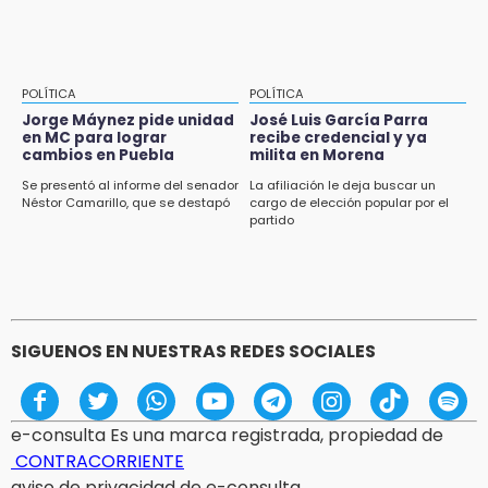
POLÍTICA
POLÍTICA
Jorge Máynez pide unidad
José Luis García Parra
en MC para lograr
recibe credencial y ya
cambios en Puebla
milita en Morena
Se presentó al informe del senador
La afiliación le deja buscar un
Néstor Camarillo, que se destapó
cargo de elección popular por el
partido
SIGUENOS EN NUESTRAS REDES SOCIALES
e-consulta Es una marca registrada, propiedad de
CONTRACORRIENTE
aviso de privacidad de e-consulta