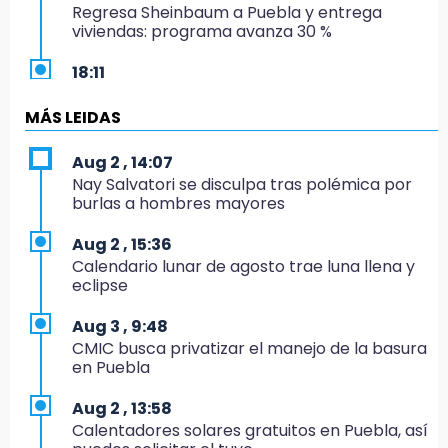
Regresa Sheinbaum a Puebla y entrega
viviendas: programa avanza 30 %
18:11
México hace historia: tricampeón de
Centroamericanos
MÁS LEIDAS
17:24
Aug 2 , 14:07
El Quintalero: la panadería de Izúcar que
Nay Salvatori se disculpa tras polémica por
elabora pan de conejo para Santo Domingo
burlas a hombres mayores
17:20
Aug 2 , 15:36
Conductora se estampa contra vivienda y
Calendario lunar de agosto trae luna llena y
mata a trabajador en Tehuacán
eclipse
17:18
Aug 3 , 9:48
Advierten sanciones por estacionarse en
CMIC busca privatizar el manejo de la basura
avenida de Tlatlauquitepec
en Puebla
17:15
Aug 2 , 13:58
Profeco suspende Cimera Gym Club en
Calentadores solares gratuitos en Puebla, así
Cholula tras detectar cinco irregularidades