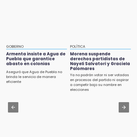
en barranco de Pantepec
9:18
Aug 2 , 15:46
Sheinbaum llega a Puebla para encabezar
Mujeres de Coapan celebran su cultura en la
programas de vivienda y reforestación
Carrera de la Tortilla
9:03
Aug 3 , 22:11
Muere Jorge Messi
CDH pide a Palomares y Nay Salvatori no
GOBIERNO
POLÍTICA
estigmatizar a adultos mayores
Armenta insiste a Agua de
Morena suspende
8:21
Puebla que garantice
derechos partidistas de
¡México vuelve a los Olímpicos!
abasto en colonias
Nayeli Salvatori y Graciela
Aug 2 , 10:42
Palomares
Cartonería da vida a la gastronomía en
Aseguró que Agua de Puebla no
Ya no podrán votar ni ser votadas
desfile de mojigangas de Atlixco 2026
brinda le servicio de manera
en procesos del partido ni aspirar
eficiente
a competir bajo su nombre en
Aug 3 , 18:05
elecciones
Gobierno busca nuevos vuelos para
aeropuerto; 4 de los 12 nuevos peligran
Aug 2 , 12:04
Gas LP baja en Puebla, aprovecha el precio
esta semana