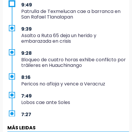
9:49
Patrulla de Texmelucan cae a barranca en
San Rafael Tlanalapan
9:39
Asalto a Ruta 65 deja un herido y
embarazada en crisis
9:28
Bloqueo de cuatro horas exhibe conflicto por
tráileres en Huauchinango
8:16
Pericos no afloja y vence a Veracruz
7:49
Lobos cae ante Soles
7:27
Por asesinato y desaparición desafueran a 2
ediles de MC en Veracruz
MÁS LEIDAS