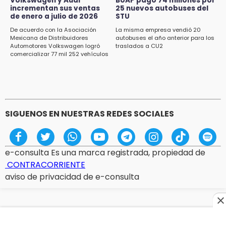
Volkswagen y Audi
BUAP pagó 74 millones por
incrementan sus ventas
25 nuevos autobuses del
Volkswagen y Audi incrementan sus ventas
de enero a julio de 2026
STU
de enero a julio de 2026
De acuerdo con la Asociación
La misma empresa vendió 20
16:19
Mexicana de Distribuidores
autobuses el año anterior para los
Automotores Volkswagen logró
traslados a CU2
FIFA niega pacto por la final del Mundial 2030
comercializar 77 mil 252 vehículos
SIGUENOS EN NUESTRAS REDES SOCIALES
e-consulta Es una marca registrada, propiedad de
CONTRACORRIENTE
aviso de privacidad de e-consulta