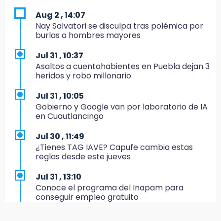
6:48
Aug 2 , 14:07
Detienen a 4 que asaltaron el Coppel del
Nay Salvatori se disculpa tras polémica por
Centro Histórico: recuperan botín
burlas a hombres mayores
22:09
Jul 31 , 10:37
México Sub-20 aplasta a Panamá y sella su
Asaltos a cuentahabientes en Puebla dejan 3
boleto al Mundial 2027
heridos y robo millonario
21:33
Jul 31 , 10:05
Mora vale más que Messi en la Leagues Cup
Gobierno y Google van por laboratorio de IA
en Cuautlancingo
20:45
Se acerca la justicia para Aldo Padilla: Édgar
Jul 30 , 11:49
sería sentenciado en un mes
¿Tienes TAG IAVE? Capufe cambia estas
reglas desde este jueves
20:40
Coleadero repartirá hasta 205 mil pesos en
Jul 31 , 13:10
Puebla
Conoce el programa del Inapam para
conseguir empleo gratuito
20:26
Hombre es asesinado a balazos en el centro
Aug 1 , 14:34