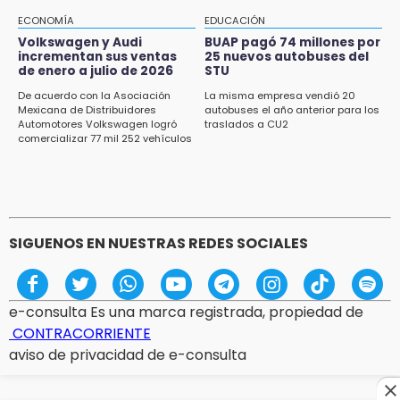
con alcalde de Juan Galindo
ECONOMÍA
EDUCACIÓN
16:24
Volkswagen y Audi
BUAP pagó 74 millones por
incrementan sus ventas
25 nuevos autobuses del
Volkswagen y Audi incrementan sus ventas
de enero a julio de 2026
STU
de enero a julio de 2026
De acuerdo con la Asociación
La misma empresa vendió 20
16:19
Mexicana de Distribuidores
autobuses el año anterior para los
Automotores Volkswagen logró
traslados a CU2
FIFA niega pacto por la final del Mundial 2030
comercializar 77 mil 252 vehículos
SIGUENOS EN NUESTRAS REDES SOCIALES
e-consulta Es una marca registrada, propiedad de
CONTRACORRIENTE
aviso de privacidad de e-consulta