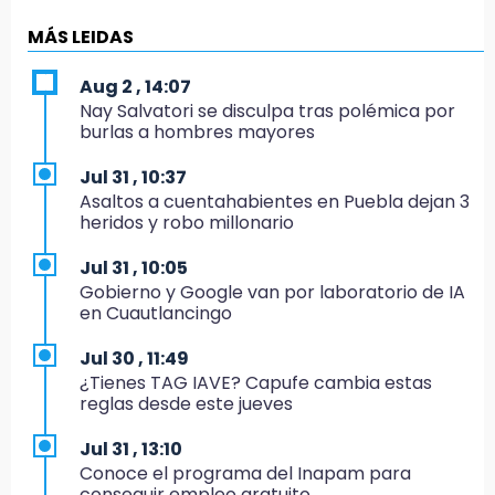
Por asesinato y desaparición desafueran a 2
ediles de MC en Veracruz
MÁS LEIDAS
6:48
Aug 2 , 14:07
Detienen a 4 que asaltaron el Coppel del
Nay Salvatori se disculpa tras polémica por
Centro Histórico: recuperan botín
burlas a hombres mayores
22:09
Jul 31 , 10:37
México Sub-20 aplasta a Panamá y sella su
Asaltos a cuentahabientes en Puebla dejan 3
boleto al Mundial 2027
heridos y robo millonario
21:33
Jul 31 , 10:05
Mora vale más que Messi en la Leagues Cup
Gobierno y Google van por laboratorio de IA
en Cuautlancingo
20:45
Se acerca la justicia para Aldo Padilla: Édgar
Jul 30 , 11:49
sería sentenciado en un mes
¿Tienes TAG IAVE? Capufe cambia estas
reglas desde este jueves
20:40
Coleadero repartirá hasta 205 mil pesos en
Jul 31 , 13:10
Puebla
Conoce el programa del Inapam para
conseguir empleo gratuito