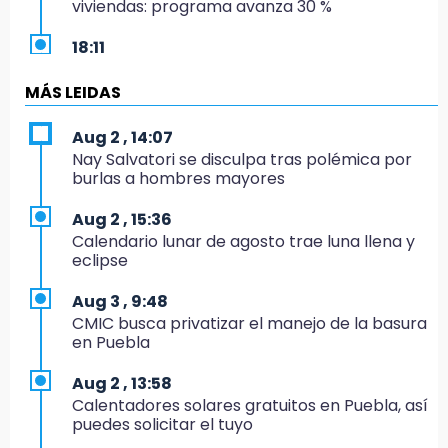
viviendas: programa avanza 30 %
18:11
México hace historia: tricampeón de
Centroamericanos
MÁS LEIDAS
17:24
Aug 2 , 14:07
El Quintalero: la panadería de Izúcar que
Nay Salvatori se disculpa tras polémica por
elabora pan de conejo para Santo Domingo
burlas a hombres mayores
17:20
Aug 2 , 15:36
Conductora se estampa contra vivienda y
Calendario lunar de agosto trae luna llena y
mata a trabajador en Tehuacán
eclipse
17:18
Aug 3 , 9:48
Advierten sanciones por estacionarse en
CMIC busca privatizar el manejo de la basura
avenida de Tlatlauquitepec
en Puebla
17:15
Aug 2 , 13:58
Profeco suspende Cimera Gym Club en
Calentadores solares gratuitos en Puebla, así
Cholula tras detectar cinco irregularidades
puedes solicitar el tuyo