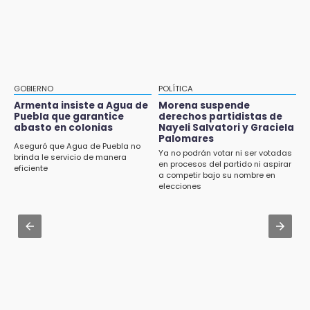
9:18
Aug 2 , 14:06
Sheinbaum llega a Puebla para encabezar
Identifican a dos víctimas de fatal volcadura
programas de vivienda y reforestación
en barranco de Pantepec
9:03
Aug 3 , 22:11
Muere Jorge Messi
CDH pide a Palomares y Nay Salvatori no
GOBIERNO
POLÍTICA
estigmatizar a adultos mayores
Armenta insiste a Agua de
Morena suspende
8:21
Puebla que garantice
derechos partidistas de
¡México vuelve a los Olímpicos!
abasto en colonias
Nayeli Salvatori y Graciela
Aug 2 , 10:42
Palomares
Cartonería da vida a la gastronomía en
Aseguró que Agua de Puebla no
Ya no podrán votar ni ser votadas
desfile de mojigangas de Atlixco 2026
brinda le servicio de manera
en procesos del partido ni aspirar
eficiente
a competir bajo su nombre en
Aug 2 , 12:04
elecciones
Gas LP baja en Puebla, aprovecha el precio
esta semana
Aug 3 , 18:05
Gobierno busca nuevos vuelos para
aeropuerto; 4 de los 12 nuevos peligran