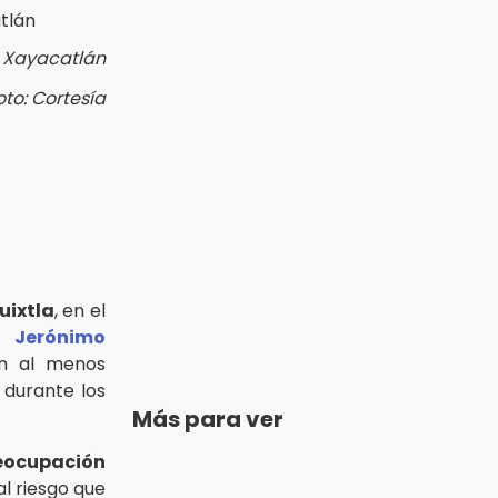
, Xayacatlán
oto: Cortesía
uixtla
, en el
Jerónimo
on al menos
durante los
Más para ver
eocupación
al riesgo que