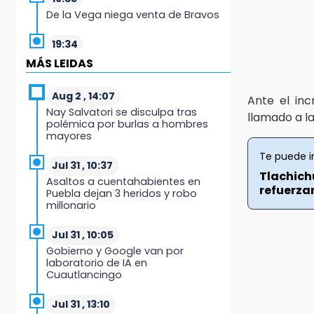
De la Vega niega venta de Bravos
19:34
Desalojan a dos comerciantes en
MÁS LEIDAS
Valsequillo por invasión en zona
de Conagua
Aug 2 , 14:07
Ante el in
Nay Salvatori se disculpa tras
19:18
llamado a l
polémica por burlas a hombres
Bancada morenista, sin estrategia
mayores
para meter a Puebla en Ley de
Egresos 2027
Te puede i
Jul 31 , 10:37
Tlachich
Asaltos a cuentahabientes en
18:54
refuerzan
Puebla dejan 3 heridos y robo
Gobierno rehabilitará el drenaje
millonario
del Hospital de Especialidades del
Issstep
Jul 31 , 10:05
Gobierno y Google van por
18:49
laboratorio de IA en
Sujeto asalta banco en Plaza
Cuautlancingo
Dorada tras amenazar con
supuesto explosivo
Jul 31 , 13:10