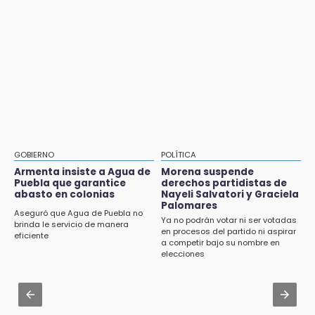
10:06
Aug 2 , 14:06
¡Comienza el camino! Pericos abre la serie
Identifican a dos víctimas de fatal volcadura
ante Campeche
en barranco de Pantepec
9:18
Aug 2 , 15:46
Sheinbaum llega a Puebla para encabezar
Mujeres de Coapan celebran su cultura en la
programas de vivienda y reforestación
Carrera de la Tortilla
9:03
Aug 3 , 22:11
Muere Jorge Messi
CDH pide a Palomares y Nay Salvatori no
GOBIERNO
POLÍTICA
estigmatizar a adultos mayores
Armenta insiste a Agua de
Morena suspende
8:21
Puebla que garantice
derechos partidistas de
¡México vuelve a los Olímpicos!
abasto en colonias
Nayeli Salvatori y Graciela
Aug 2 , 10:42
Palomares
Cartonería da vida a la gastronomía en
Aseguró que Agua de Puebla no
Ya no podrán votar ni ser votadas
desfile de mojigangas de Atlixco 2026
brinda le servicio de manera
en procesos del partido ni aspirar
eficiente
a competir bajo su nombre en
Aug 3 , 18:05
elecciones
Gobierno busca nuevos vuelos para
aeropuerto; 4 de los 12 nuevos peligran
Aug 2 , 12:04