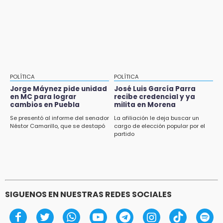
Gas LP baja en Puebla, aprovecha el precio
esta semana
POLÍTICA
POLÍTICA
Jorge Máynez pide unidad
José Luis García Parra
en MC para lograr
recibe credencial y ya
cambios en Puebla
milita en Morena
Se presentó al informe del senador
La afiliación le deja buscar un
Néstor Camarillo, que se destapó
cargo de elección popular por el
partido
SIGUENOS EN NUESTRAS REDES SOCIALES