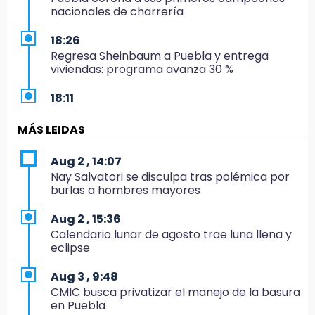
nacionales de charrería
18:26
Regresa Sheinbaum a Puebla y entrega
viviendas: programa avanza 30 %
18:11
México hace historia: tricampeón de
Centroamericanos
MÁS LEIDAS
17:24
Aug 2 , 14:07
El Quintalero: la panadería de Izúcar que
Nay Salvatori se disculpa tras polémica por
elabora pan de conejo para Santo Domingo
burlas a hombres mayores
17:20
Aug 2 , 15:36
Conductora se estampa contra vivienda y
Calendario lunar de agosto trae luna llena y
mata a trabajador en Tehuacán
eclipse
17:18
Aug 3 , 9:48
Advierten sanciones por estacionarse en
CMIC busca privatizar el manejo de la basura
avenida de Tlatlauquitepec
en Puebla