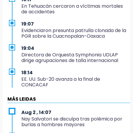
En Tehuacán cercaron a víctimas mortales
de accidentes
19:07
Evidenciaron presunta patrulla clonada de la
PGR sobre la Cuacnopalan-Oaxaca
19:04
Directora de Orquesta Symphonia UDLAP
dirige agrupaciones de talla internacional
18:14
EE. UU. Sub-20 avanza a la final de
CONCACAF
17:50
MÁS LEIDAS
Van 17 denuncias por delitos ambientales,
pero no hay detenidos por incendios
Aug 2 , 14:07
Nay Salvatori se disculpa tras polémica por
17:01
burlas a hombres mayores
Vecinos de Atlixco-Metepec denuncian