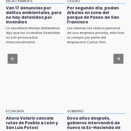
MEDIO AMBIENTE
CIUDAD
Alcaldesa exhibe patrullas tras polémico
Van 17 denuncias por
Por segundo día, podan
13:59
accidente en Chiautzingo
delitos ambientales, pero
árboles en zona del
Puebla, segundo nacional con tasa más alta
no hay detenidos por
parque de Paseo de San
de muertes por diabetes
incendios
Francisco
Aug 2 , 12:34
La secretaria Marilyn Ballesteros
Las labores las realiza personal
Alumnos de la AMIZ Puebla son forzados a
13:54
dijo que los incendios forestales
de una empresa privada, esto tras
reproducir violencias: activista
no son provocados
la compra por parte del
Falla convocatoria de inconformes de
intencionalmente
empresario Carlos Slim
Acatlán durante gira de Armenta en Chila
Aug 1 , 11:48
Huejotzingo tiene nuevo secretario de
13:48
Seguridad Ciudadana: llega otro marino al
Estado de México llevará su cultura al
cargo
Festival Cervantino 2026
13:26
Ya instalan más de 2 mil luces para fiestas
patrias en el Centro Histórico
12:55
Aranza López, la poblana que tocó la gloria
ECONOMÍA
GOBIERNO
Ahora Volaris cancela
Doce años después,
12:49
rutas de Puebla a León y
gobierno intervendrá de
San Luis Potosí
nuevo la Ex-Hacienda de
Condenan en San José Miahuatlán a hombre