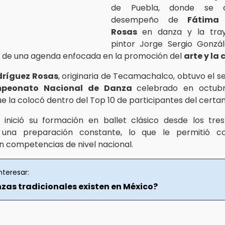
de Puebla, donde se d
desempeño de
Fátima 
Rosas
en danza y la tray
pintor Jorge Sergio Gonzál
 de una agenda enfocada en la promoción del
arte y la 
dríguez Rosas
, originaria de Tecamachalco, obtuvo el s
peonato Nacional de Danza
celebrado en octub
ue la colocó dentro del Top 10 de participantes del certa
a inició su formación en ballet clásico desde los tr
una preparación constante, lo que le permitió co
n competencias de nivel nacional.
nteresar:
zas tradicionales existen en México?