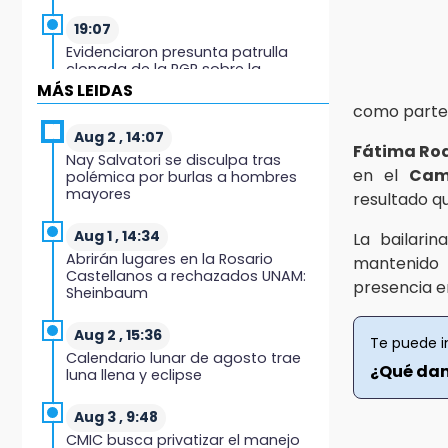
19:07
Evidenciaron presunta patrulla
clonada de la PGR sobre la
Cuacnopalan-Oaxaca
MÁS LEIDAS
como parte
19:04
Aug 2 , 14:07
Fátima Ro
Directora de Orquesta Symphonia
Nay Salvatori se disculpa tras
UDLAP dirige agrupaciones de talla
en el
Cam
polémica por burlas a hombres
internacional
mayores
resultado q
18:14
Aug 1 , 14:34
La bailarin
EE. UU. Sub-20 avanza a la final de
Abrirán lugares en la Rosario
mantenido 
CONCACAF
Castellanos a rechazados UNAM:
presencia e
Sheinbaum
17:50
Van 17 denuncias por delitos
Aug 2 , 15:36
Te puede i
ambientales, pero no hay
Calendario lunar de agosto trae
detenidos por incendios
¿Qué dan
luna llena y eclipse
17:01
Aug 3 , 9:48
Vecinos de Atlixco-Metepec
CMIC busca privatizar el manejo
denuncian inseguridad en