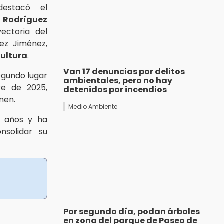
estacó el
Rodríguez
ectoria del
ez Jiménez,
cultura
.
Van 17 denuncias por delitos
egundo lugar
ambientales, pero no hay
re de 2025,
detenidos por incendios
men.
Medio Ambiente
es años y ha
nsolidar su
Por segundo día, podan árboles
en zona del parque de Paseo de