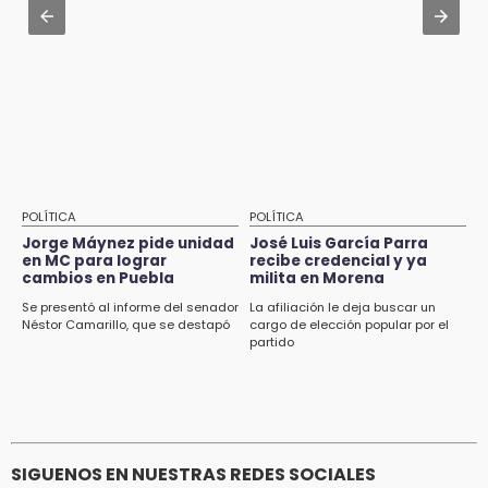
Aug 2 , 12:04
Gas LP baja en Puebla, aprovecha el precio
esta semana
POLÍTICA
POLÍTICA
Jorge Máynez pide unidad
José Luis García Parra
en MC para lograr
recibe credencial y ya
cambios en Puebla
milita en Morena
Se presentó al informe del senador
La afiliación le deja buscar un
Néstor Camarillo, que se destapó
cargo de elección popular por el
partido
SIGUENOS EN NUESTRAS REDES SOCIALES