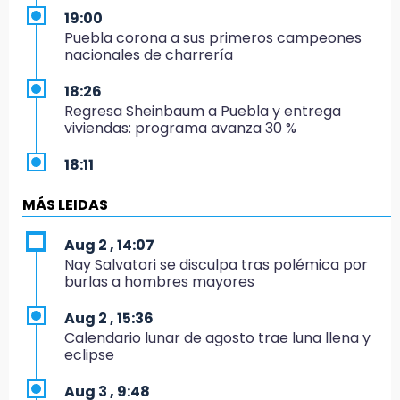
19:00
Puebla corona a sus primeros campeones
nacionales de charrería
18:26
Regresa Sheinbaum a Puebla y entrega
viviendas: programa avanza 30 %
18:11
México hace historia: tricampeón de
Centroamericanos
MÁS LEIDAS
17:24
Aug 2 , 14:07
El Quintalero: la panadería de Izúcar que
Nay Salvatori se disculpa tras polémica por
elabora pan de conejo para Santo Domingo
burlas a hombres mayores
17:20
Aug 2 , 15:36
Conductora se estampa contra vivienda y
Calendario lunar de agosto trae luna llena y
mata a trabajador en Tehuacán
eclipse
17:18
Aug 3 , 9:48