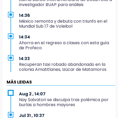
investigador BUAP para análisis
14:36
México remonta y debuta con triunfo en el
Mundial Sub 17 de Voleibol
14:34
Ahorra en el regreso a clases con esta guía
de Profeco
14:33
Recuperan taxi robado abandonado en la
colonia Amatitlanes, Izúcar de Matamoros
14:31
MÁS LEIDAS
Regístrate en el Programa de Apoyo al
Empleo en Puebla
Aug 2 , 14:07
Nay Salvatori se disculpa tras polémica por
14:30
burlas a hombres mayores
Presentan las 10 primeras conclusiones
sobre el fracking en México
Jul 31 , 10:37