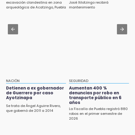
Soles no bajará la guardia tras vencer a
excavación clandestina en zona
José Xilotzingo recibirá
arqueológica de Acatzingo, Puebla
mantenimiento
Lobos
Jul 31 , 15:18
¿Mundial 2030 en peligro? España y Portugal
11:21
podrían echarse para atrás
Clausuran 51 locales abandonados del
Mercado Municipal de Huauchinango
Jul 31 , 15:16
Diputadas pelean coordinación morenista en
11:03
Cholula
Ataque a balazos contra vivienda alarma a
vecinos de Izúcar de Matamoros
10:41
Sequía y robo de elotes agravan crisis de
NACIÓN
SEGURIDAD
productores en Valle de Serdán
Detienen a ex gobernador
Aumentan 400 %
de Guerrero por caso
denuncias por robo en
10:15
Ayotzinapa
transporte público en 6
Volaris ofertará vuelos a Chicago, Acapulco y
años
Se trata de Ángel Aguirre Rivero,
Puerto Escondido desde Puebla
La Fiscalía de Puebla registró 880
que gobernó de 2011 a 2014
robos en el primer semestre de
2026
9:49
Patrulla de Texmelucan cae a barranca en
San Rafael Tlanalapan