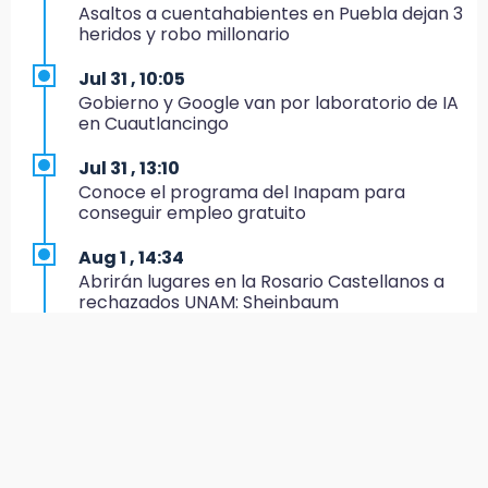
Asaltos a cuentahabientes en Puebla dejan 3
14:29
heridos y robo millonario
Feria Patronal invita a vivir diez días de
tradición
Jul 31 , 10:05
Gobierno y Google van por laboratorio de IA
14:29
en Cuautlancingo
Acatlán: regidora llama a diputados a actuar
con justicia e imparcialidad
Jul 31 , 13:10
Conoce el programa del Inapam para
14:21
conseguir empleo gratuito
SICT descarta ampliación de la carretera
Izúcar de Matamoros-Amayuca en 2026
Aug 1 , 14:34
Abrirán lugares en la Rosario Castellanos a
13:43
rechazados UNAM: Sheinbaum
Detienen a tres saqueadores en la zona
arqueológica de Los Teteles
Jul 31 , 12:59
Aprovecha las Ferias de Paz con consultas
13:41
médicas gratis en Puebla
Profepa frena saqueo de orquídeas y
asegura 171 plantas en Huauchinango
Aug 2 , 15:36
Calendario lunar de agosto trae luna llena y
13:39
eclipse