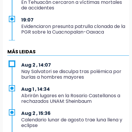
En Tehuacán cercaron a víctimas mortales
de accidentes
19:07
Evidenciaron presunta patrulla clonada de la
PGR sobre la Cuacnopalan-Oaxaca
19:04
Directora de Orquesta Symphonia UDLAP
MÁS LEIDAS
dirige agrupaciones de talla internacional
Aug 2 , 14:07
18:14
Nay Salvatori se disculpa tras polémica por
EE. UU. Sub-20 avanza a la final de
burlas a hombres mayores
CONCACAF
Aug 1 , 14:34
17:50
Abrirán lugares en la Rosario Castellanos a
Van 17 denuncias por delitos ambientales,
rechazados UNAM: Sheinbaum
pero no hay detenidos por incendios
Aug 2 , 15:36
17:01
Calendario lunar de agosto trae luna llena y
Vecinos de Atlixco-Metepec denuncian
eclipse
inseguridad en caminos alternos por obra