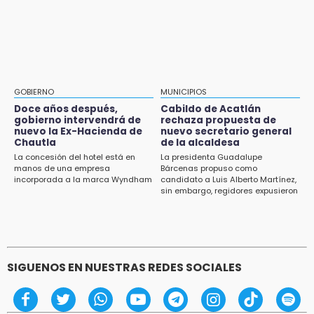
Aug 1 , 11:48
13:59
Huejotzingo tiene nuevo secretario de
Puebla, segundo nacional con tasa más alta
Seguridad Ciudadana: llega otro marino al
de muertes por diabetes
cargo
13:54
Falla convocatoria de inconformes de
GOBIERNO
MUNICIPIOS
Acatlán durante gira de Armenta en Chila
Doce años después,
Cabildo de Acatlán
gobierno intervendrá de
rechaza propuesta de
13:48
nuevo la Ex-Hacienda de
nuevo secretario general
Estado de México llevará su cultura al
Chautla
de la alcaldesa
Festival Cervantino 2026
La concesión del hotel está en
La presidenta Guadalupe
manos de una empresa
Bárcenas propuso como
incorporada a la marca Wyndham
candidato a Luis Alberto Martínez,
13:26
sin embargo, regidores expusieron
Ya instalan más de 2 mil luces para fiestas
su inconformidad ya que fue la
patrias en el Centro Histórico
única propuesta
12:55
Aranza López, la poblana que tocó la gloria
SIGUENOS EN NUESTRAS REDES SOCIALES