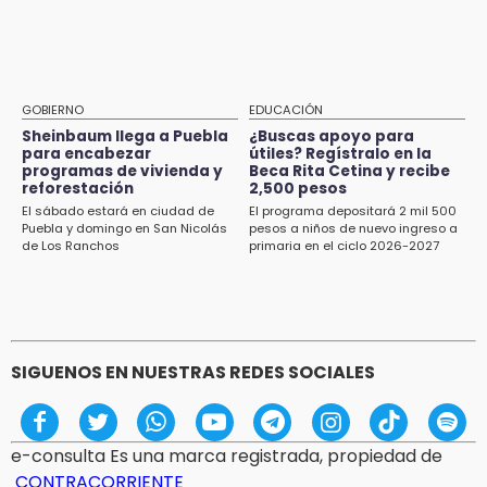
16:05
Doce años después, gobierno intervendrá de
nuevo la Ex-Hacienda de Chautla
16:01
GOBIERNO
EDUCACIÓN
¡El Lobo Mexicano está de vuelta!
Sheinbaum llega a Puebla
¿Buscas apoyo para
para encabezar
útiles? Regístralo en la
programas de vivienda y
Beca Rita Cetina y recibe
15:49
reforestación
2,500 pesos
Indigna a madre de Karla Valeria publicación
El sábado estará en ciudad de
El programa depositará 2 mil 500
de su yerno Yeudiel
Puebla y domingo en San Nicolás
pesos a niños de nuevo ingreso a
de Los Ranchos
primaria en el ciclo 2026-2027
SIGUENOS EN NUESTRAS REDES SOCIALES
e-consulta Es una marca registrada, propiedad de
CONTRACORRIENTE