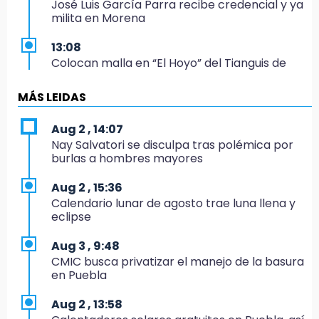
José Luis García Parra recibe credencial y ya
milita en Morena
13:08
Colocan malla en “El Hoyo” del Tianguis de
Texmelucan por presunto mandato judicial
MÁS LEIDAS
12:02
¡México cierra con oro en natación artística!
Aug 2 , 14:07
Nay Salvatori se disculpa tras polémica por
11:24
burlas a hombres mayores
Morena suspende derechos partidistas de
Nayeli Salvatori y Graciela Palomares
Aug 2 , 15:36
Calendario lunar de agosto trae luna llena y
10:49
eclipse
Denuncian ola de robos y falta de patrullaje
en San Baltazar Campeche
Aug 3 , 9:48
CMIC busca privatizar el manejo de la basura
10:06
en Puebla
¡Comienza el camino! Pericos abre la serie
ante Campeche
Aug 2 , 13:58