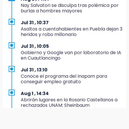
19:45
Nay Salvatori se disculpa tras polémica por
Estado invertirá en unidades médicas del
burlas a hombres mayores
IMSS-Bienestar y el SEDIF
Jul 31 , 10:37
19:35
Asaltos a cuentahabientes en Puebla dejan 3
De la Vega niega venta de Bravos
heridos y robo millonario
19:34
Jul 31 , 10:05
Desalojan a dos comerciantes en Valsequillo
Gobierno y Google van por laboratorio de IA
por invasión en zona de Conagua
en Cuautlancingo
19:18
Jul 31 , 13:10
Bancada morenista, sin estrategia para
Conoce el programa del Inapam para
meter a Puebla en Ley de Egresos 2027
conseguir empleo gratuito
18:54
Aug 1 , 14:34
Gobierno rehabilitará el drenaje del Hospital
Abrirán lugares en la Rosario Castellanos a
de Especialidades del Issstep
rechazados UNAM: Sheinbaum
18:49
Aug 2 , 15:36
Sujeto asalta banco en Plaza Dorada tras
Calendario lunar de agosto trae luna llena y
amenazar con supuesto explosivo
eclipse