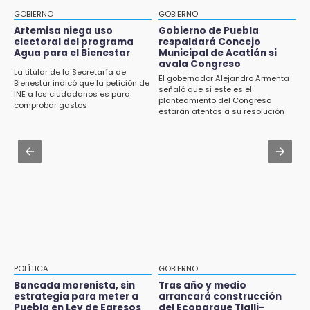
Academia Militarizada Ignacio Zaragoza
de Traspatio para grupos vulnerables
GOBIERNO
GOBIERNO
Aug 3 , 9:48
Artemisa niega uso
Gobierno de Puebla
15:43
electoral del programa
respaldará Concejo
CMIC busca privatizar el manejo de la basura
Agua para el Bienestar
Municipal de Acatlán si
Investigan presunta reventa de más de 100
en Puebla
avala Congreso
lotes en panteón de Tehuacán
La titular de la Secretaría de
El gobernador Alejandro Armenta
Bienestar indicó que la petición de
Jul 31 , 13:46
señaló que si este es el
INE a los ciudadanos es para
15:32
planteamiento del Congreso
Certifícate como operador de transporte en
comprobar gastos
Roban bicicleta en menos de un minuto en
estarán atentos a su resolución
Icatep
plaza de Libres
Jul 31 , 14:02
15:26
Prepárate para lluvias intensas por frente
Grupo armado asalta gasera en San Andrés
frío en Puebla
Cholula
15:21
Texmelucan contará con más de 500
cámaras de videovigilancia
15:08
POLÍTICA
GOBIERNO
Huitzilan de Serdán espera hasta 30 mil
Bancada morenista, sin
Tras año y medio
visitantes en feria
estrategia para meter a
arrancará construcción
Puebla en Ley de Egresos
del Ecoparque Tlalli-