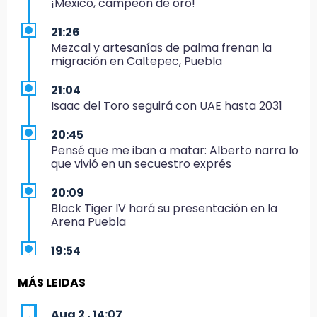
¡México, campeón de oro!
21:26
Mezcal y artesanías de palma frenan la
migración en Caltepec, Puebla
21:04
Isaac del Toro seguirá con UAE hasta 2031
20:45
Pensé que me iban a matar: Alberto narra lo
que vivió en un secuestro exprés
20:09
Black Tiger IV hará su presentación en la
Arena Puebla
19:54
Investigación de ASE a Tlatehui y Cuautle no
es politiquería, es por posible desfalco al
MÁS LEIDAS
erario
Aug 2 , 14:07