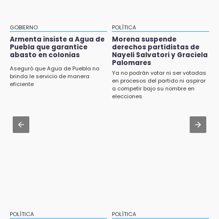
8:21
Aug 2 , 12:04
¡México vuelve a los Olímpicos!
Gas LP baja en Puebla, aprovecha el precio
GOBIERNO
POLÍTICA
esta semana
Armenta insiste a Agua de
Morena suspende
21:25
Puebla que garantice
derechos partidistas de
México se queda con la plata
abasto en colonias
Nayeli Salvatori y Graciela
Aug 2 , 14:06
Palomares
Identifican a dos víctimas de fatal volcadura
Aseguró que Agua de Puebla no
Ya no podrán votar ni ser votadas
en barranco de Pantepec
brinda le servicio de manera
en procesos del partido ni aspirar
eficiente
a competir bajo su nombre en
Aug 2 , 11:35
elecciones
Patrulla de Santa Isabel Cholula choca
contra puente en la Puebla-Atlixco
Aug 3 , 18:05
Gobierno busca nuevos vuelos para
aeropuerto; 4 de los 12 nuevos peligran
POLÍTICA
POLÍTICA