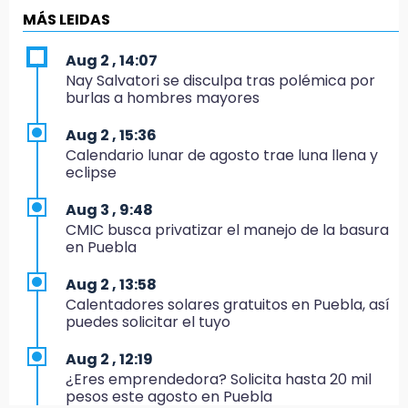
El Quintalero: la panadería de Izúcar que
MÁS LEIDAS
elabora pan de conejo para Santo Domingo
Aug 2 , 14:07
17:20
Nay Salvatori se disculpa tras polémica por
Conductora se estampa contra vivienda y
burlas a hombres mayores
mata a trabajador en Tehuacán
Aug 2 , 15:36
17:18
Calendario lunar de agosto trae luna llena y
Advierten sanciones por estacionarse en
eclipse
avenida de Tlatlauquitepec
Aug 3 , 9:48
17:15
CMIC busca privatizar el manejo de la basura
Profeco suspende Cimera Gym Club en
en Puebla
Cholula tras detectar cinco irregularidades
Aug 2 , 13:58
16:51
Calentadores solares gratuitos en Puebla, así
Recuperan espacios deportivos en La
puedes solicitar el tuyo
Libertad
Aug 2 , 12:19
16:45
¿Eres emprendedora? Solicita hasta 20 mil
Sheinbaum entrega tarjetas de Pensión
pesos este agosto en Puebla
Mujeres Bienestar en Naucalpan