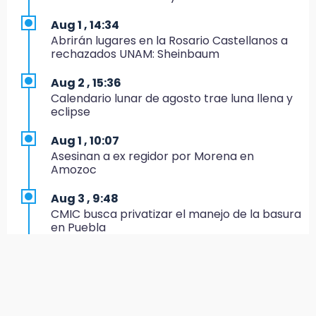
Salvador El Seco
Aug 1 , 14:34
14:36
Abrirán lugares en la Rosario Castellanos a
Inician las finales del Campeonato Nacional
rechazados UNAM: Sheinbaum
Infantil, Juvenil y de Escaramuzas Puebla
2026
Aug 2 , 15:36
Calendario lunar de agosto trae luna llena y
14:32
eclipse
Sheinbaum destaca reducción de inflación
anual de 3.12 % en julio
Aug 1 , 10:07
Asesinan a ex regidor por Morena en
14:18
Amozoc
Cañeros de Atencingo siguen sin recibir
pagos tras concluir la zafra
Aug 3 , 9:48
CMIC busca privatizar el manejo de la basura
14:06
en Puebla
Piden ayuda en Chignahuapan para
identificar a hombre hospitalizado
Aug 1 , 13:13
Feria de Teziutlán 2026: inicia con 16 días de
14:03
actividades en la Sierra Nororiental
IBERO Puebla abre sus puertas con la
primera edición de FLIP
Jul 31 , 17:16