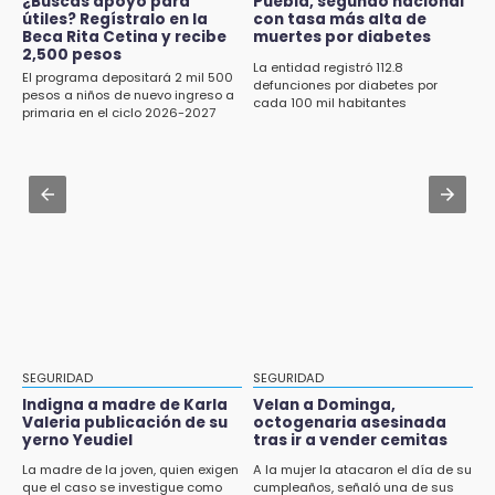
Aug 1 , 20:23
¿Buscas apoyo para
Puebla, segundo nacional
11:43
útiles? Regístralo en la
con tasa más alta de
AMIZ cerró ciclo 2026 con prácticas militares
Beca Rita Cetina y recibe
muertes por diabetes
Icatep abre 6 cursos desde 600 pesos:
en selva de Veracruz
2,500 pesos
checa fechas y cómo inscribirte
La entidad registró 112.8
El programa depositará 2 mil 500
defunciones por diabetes por
Jul 31 , 19:13
pesos a niños de nuevo ingreso a
cada 100 mil habitantes
11:34
primaria en el ciclo 2026-2027
DIF de Tlatlauquitepec interviene tras
Choque de autobús vs tráiler en autopista
denuncia de maltrato infantil en Analco
Tlaxco-Tejocotal deja 20 heridos
Jul 31 , 19:05
11:19
Advierten sanciones para unidades
Rommel, reo que murió en San Miguel, sufrió
eléctricas en Tehuacán
un infarto: SSP
11:11
Tragedia en Tehuacán; adolescente fallece
al ser arrollado en ciclovía
11:04
SEGURIDAD
SEGURIDAD
Puebla será sede del festival "Cuenta Sueños"
Indigna a madre de Karla
Velan a Dominga,
de narración oral
Valeria publicación de su
octogenaria asesinada
yerno Yeudiel
tras ir a vender cemitas
10:51
La madre de la joven, quien exigen
A la mujer la atacaron el día de su
que el caso se investigue como
cumpleaños, señaló una de sus
México Canta: Puebla queda fuera pese a