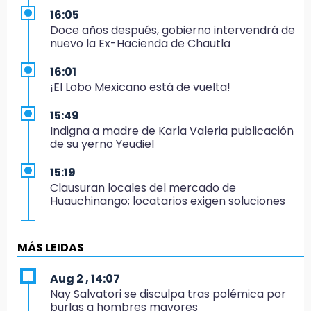
16:05
Doce años después, gobierno intervendrá de
nuevo la Ex-Hacienda de Chautla
16:01
¡El Lobo Mexicano está de vuelta!
15:49
Indigna a madre de Karla Valeria publicación
de su yerno Yeudiel
15:19
Clausuran locales del mercado de
Huauchinango; locatarios exigen soluciones
14:55
Escuelas de Molcaxac y Tehuitzingo anuncian
MÁS LEIDAS
inscripciones 2026-2027
Aug 2 , 14:07
14:49
Nay Salvatori se disculpa tras polémica por
Basura da mala imagen a la feria de San
burlas a hombres mayores