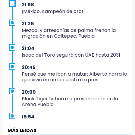
21:58
¡México, campeón de oro!
21:26
Mezcal y artesanías de palma frenan la
migración en Caltepec, Puebla
21:04
Isaac del Toro seguirá con UAE hasta 2031
20:45
Pensé que me iban a matar: Alberto narra lo
que vivió en un secuestro exprés
20:09
Black Tiger IV hará su presentación en la
Arena Puebla
19:54
Investigación de ASE a Tlatehui y Cuautle no
es politiquería, es por posible desfalco al
MÁS LEIDAS
erario