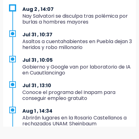
Aug 2 , 14:07
19:45
Nay Salvatori se disculpa tras polémica por
Estado invertirá en unidades médicas del
burlas a hombres mayores
IMSS-Bienestar y el SEDIF
Jul 31 , 10:37
19:35
Asaltos a cuentahabientes en Puebla dejan 3
De la Vega niega venta de Bravos
heridos y robo millonario
19:34
Jul 31 , 10:05
Desalojan a dos comerciantes en Valsequillo
Gobierno y Google van por laboratorio de IA
por invasión en zona de Conagua
en Cuautlancingo
19:18
Jul 31 , 13:10
Bancada morenista, sin estrategia para
Conoce el programa del Inapam para
meter a Puebla en Ley de Egresos 2027
conseguir empleo gratuito
18:54
Aug 1 , 14:34
Gobierno rehabilitará el drenaje del Hospital
Abrirán lugares en la Rosario Castellanos a
de Especialidades del Issstep
rechazados UNAM: Sheinbaum
18:49
Jul 31 , 12:59