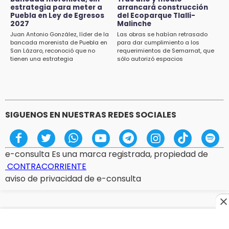
visitantes en feria
estrategia para meter a
arrancará construcción
Puebla en Ley de Egresos
del Ecoparque Tlalli-
2027
Malinche
15:07
Juan Antonio González, líder de la
Las obras se habían retrasado
Rastro de Atlixco descarta clembuterol y
bancada morenista de Puebla en
para dar cumplimiento a los
alerta por mataderos clandestinos
San Lázaro, reconoció que no
requerimientos de Semarnat, que
tienen una estrategia
sólo autorizó espacios
ecoturísticos
15:03
Cholula estrena agenda cultural con siete
actividades
SIGUENOS EN NUESTRAS REDES SOCIALES
e-consulta Es una marca registrada, propiedad de
CONTRACORRIENTE
aviso de privacidad de e-consulta