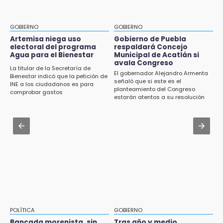
15:57
Armenta pide denunciar abusos en
Texmelucan abren convocatoria de Huertos
Academia Militarizada Ignacio Zaragoza
de Traspatio para grupos vulnerables
GOBIERNO
GOBIERNO
Jul 31 , 13:46
Artemisa niega uso
Gobierno de Puebla
15:43
electoral del programa
respaldará Concejo
Certifícate como operador de transporte en
Agua para el Bienestar
Municipal de Acatlán si
Investigan presunta reventa de más de 100
Icatep
avala Congreso
lotes en panteón de Tehuacán
La titular de la Secretaría de
El gobernador Alejandro Armenta
Bienestar indicó que la petición de
Jul 31 , 14:02
señaló que si este es el
INE a los ciudadanos es para
15:32
planteamiento del Congreso
Prepárate para lluvias intensas por frente
comprobar gastos
Roban bicicleta en menos de un minuto en
estarán atentos a su resolución
frío en Puebla
plaza de Libres
Jul 31 , 13:35
15:26
El mexicano Karim López firma contrato
Grupo armado asalta gasera en San Andrés
multianual con Memphis Grizzlies
Cholula
15:21
Texmelucan contará con más de 500
cámaras de videovigilancia
15:08
POLÍTICA
GOBIERNO
Huitzilan de Serdán espera hasta 30 mil
Bancada morenista, sin
Tras año y medio