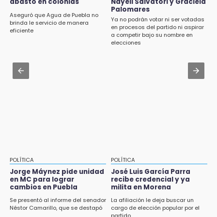
¡México vuelve a los Olímpicos!
abasto en colonias
Nayeli Salvatori y Graciela
Aug 2 , 10:42
Palomares
Cartonería da vida a la gastronomía en
Aseguró que Agua de Puebla no
Ya no podrán votar ni ser votadas
desfile de mojigangas de Atlixco 2026
brinda le servicio de manera
en procesos del partido ni aspirar
eficiente
a competir bajo su nombre en
Aug 2 , 12:04
elecciones
Gas LP baja en Puebla, aprovecha el precio
esta semana
Aug 3 , 18:05
Gobierno busca nuevos vuelos para
aeropuerto; 4 de los 12 nuevos peligran
POLÍTICA
POLÍTICA
Jorge Máynez pide unidad
José Luis García Parra
en MC para lograr
recibe credencial y ya
cambios en Puebla
milita en Morena
Se presentó al informe del senador
La afiliación le deja buscar un
Néstor Camarillo, que se destapó
cargo de elección popular por el
partido