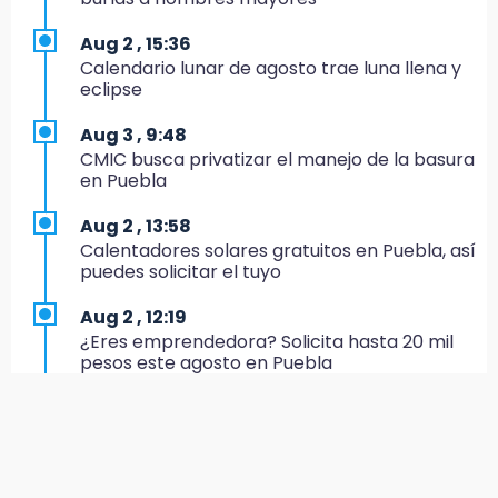
17:20
Aug 2 , 15:36
Conductora se estampa contra vivienda y
Calendario lunar de agosto trae luna llena y
mata a trabajador en Tehuacán
eclipse
17:18
Aug 3 , 9:48
Advierten sanciones por estacionarse en
CMIC busca privatizar el manejo de la basura
avenida de Tlatlauquitepec
en Puebla
17:15
Aug 2 , 13:58
Profeco suspende Cimera Gym Club en
Calentadores solares gratuitos en Puebla, así
Cholula tras detectar cinco irregularidades
puedes solicitar el tuyo
16:51
Aug 2 , 12:19
Recuperan espacios deportivos en La
¿Eres emprendedora? Solicita hasta 20 mil
Libertad
pesos este agosto en Puebla
16:45
Aug 2 , 12:34
Sheinbaum entrega tarjetas de Pensión
Alumnos de la AMIZ Puebla son forzados a
Mujeres Bienestar en Naucalpan
reproducir violencias: activista
14:45