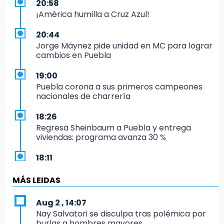
20:58
¡América humilla a Cruz Azul!
20:44
Jorge Máynez pide unidad en MC para lograr
cambios en Puebla
19:00
Puebla corona a sus primeros campeones
nacionales de charrería
18:26
Regresa Sheinbaum a Puebla y entrega
viviendas: programa avanza 30 %
18:11
México hace historia: tricampeón de
Centroamericanos
MÁS LEIDAS
17:24
Aug 2 , 14:07
El Quintalero: la panadería de Izúcar que
Nay Salvatori se disculpa tras polémica por
elabora pan de conejo para Santo Domingo
burlas a hombres mayores