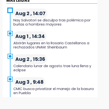
MÁS LEIDAS
¡Comienza el camino! Pericos abre la serie
ante Campeche
Aug 2 , 14:07
Nay Salvatori se disculpa tras polémica por
9:18
burlas a hombres mayores
Sheinbaum llega a Puebla para encabezar
programas de vivienda y reforestación
Aug 1 , 14:34
Abrirán lugares en la Rosario Castellanos a
9:03
rechazados UNAM: Sheinbaum
Muere Jorge Messi
Aug 2 , 15:36
8:21
Calendario lunar de agosto trae luna llena y
¡México vuelve a los Olímpicos!
eclipse
21:25
Aug 3 , 9:48
México se queda con la plata
CMIC busca privatizar el manejo de la basura
en Puebla
20:35
Aug 1 , 13:13
NFL México: arranca cuenta regresiva por