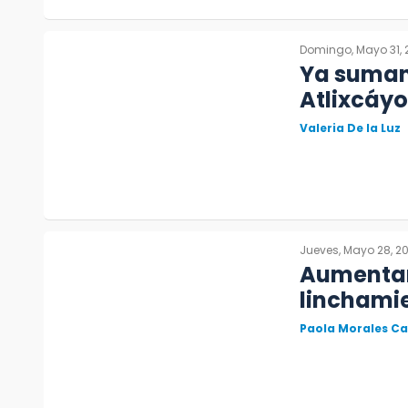
Domingo, Mayo 31, 
Ya suman 
Atlixcáy
Valeria De la Luz
Jueves, Mayo 28, 2
Aumentan 
linchamie
Paola Morales C