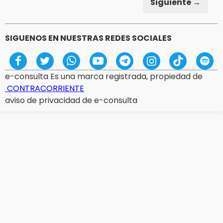
Siguiente →
SIGUENOS EN NUESTRAS REDES SOCIALES
e-consulta Es una marca registrada, propiedad de
CONTRACORRIENTE
aviso de privacidad de e-consulta