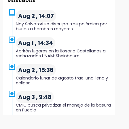
MÁS LEIDAS
Sheinbaum llega a Puebla para encabezar
programas de vivienda y reforestación
Aug 2 , 14:07
Nay Salvatori se disculpa tras polémica por
9:03
burlas a hombres mayores
Muere Jorge Messi
Aug 1 , 14:34
8:21
Abrirán lugares en la Rosario Castellanos a
¡México vuelve a los Olímpicos!
rechazados UNAM: Sheinbaum
21:25
Aug 2 , 15:36
México se queda con la plata
Calendario lunar de agosto trae luna llena y
eclipse
20:35
Aug 3 , 9:48
NFL México: arranca cuenta regresiva por
boletos
CMIC busca privatizar el manejo de la basura
en Puebla
20:03
Aug 1 , 13:13
Sophie Cunningham, la figura que encendió la