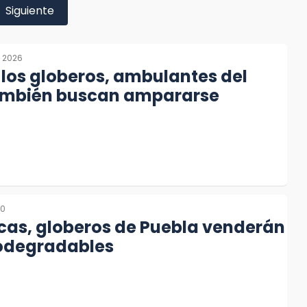
Siguiente
, 2026
los globeros, ambulantes del
ambién buscan ampararse
20
icas, globeros de Puebla venderán
iodegradables