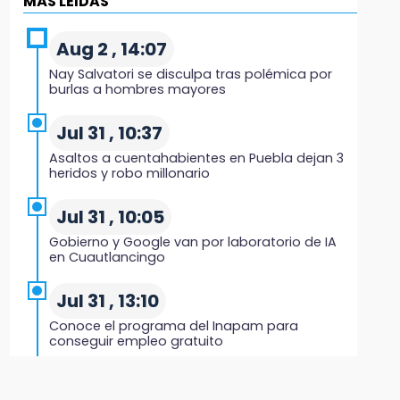
MÁS LEIDAS
México y Perú reanudan relaciones tras
salvoconducto a Betssy Chávez
Aug 2 , 14:07
21:58
Nay Salvatori se disculpa tras polémica por
¡México, campeón de oro!
burlas a hombres mayores
21:26
Jul 31 , 10:37
Mezcal y artesanías de palma frenan la
Asaltos a cuentahabientes en Puebla dejan 3
migración en Caltepec, Puebla
heridos y robo millonario
21:04
Jul 31 , 10:05
Isaac del Toro seguirá con UAE hasta 2031
Gobierno y Google van por laboratorio de IA
en Cuautlancingo
20:45
Jul 31 , 13:10
Pensé que me iban a matar: Alberto narra lo
que vivió en un secuestro exprés
Conoce el programa del Inapam para
conseguir empleo gratuito
20:09
Aug 1 , 14:34
Black Tiger IV hará su presentación en la