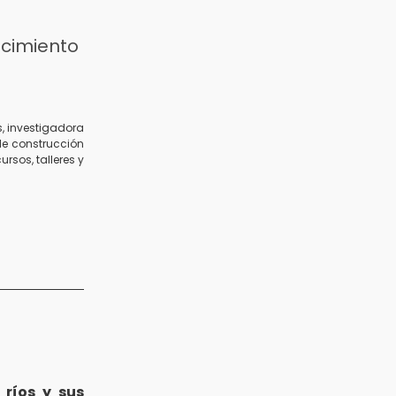
ocimiento
, investigadora
de construcción
sos, talleres y
s
ríos y sus