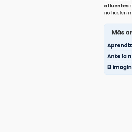
afluentes
q
no huelen m
Más ar
Aprendiz
Ante la n
El imagi