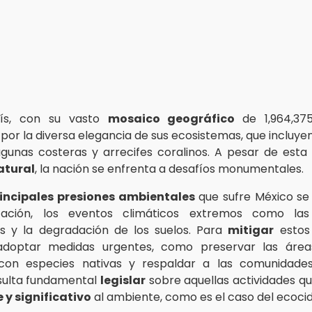
aís, con su vasto
mosaico geográfico
de 1,964,37
 por la diversa elegancia de sus ecosistemas, que incluye
lagunas costeras y arrecifes coralinos. A pesar de esta
atural
, la nación se enfrenta a desafíos monumentales.
incipales presiones ambientales
que sufre México se
tación, los eventos climáticos extremos como la
s y la degradación de los suelos. Para
mitigar
estos 
adoptar medidas urgentes, como preservar las áreas
 con especies nativas y respaldar a las comunidades 
sulta fundamental
legislar
sobre aquellas actividades q
 y significativo
al ambiente, como es el caso del ecocid