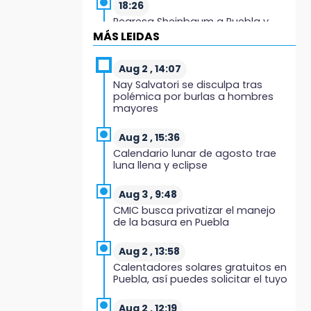
18:26
Regresa Sheinbaum a Puebla y
entrega viviendas: programa
MÁS LEIDAS
avanza 30 %
Aug 2 , 14:07
18:11
Nay Salvatori se disculpa tras
México hace historia: tricampeón
polémica por burlas a hombres
de Centroamericanos
mayores
17:24
Aug 2 , 15:36
El Quintalero: la panadería de
Calendario lunar de agosto trae
Izúcar que elabora pan de conejo
luna llena y eclipse
para Santo Domingo
Aug 3 , 9:48
17:20
CMIC busca privatizar el manejo
Conductora se estampa contra
de la basura en Puebla
vivienda y mata a trabajador en
Tehuacán
Aug 2 , 13:58
Calentadores solares gratuitos en
17:18
Puebla, así puedes solicitar el tuyo
Advierten sanciones por
estacionarse en avenida de
Tlatlauquitepec
Aug 2 , 12:19