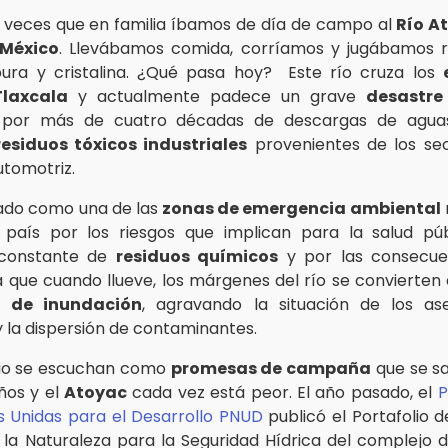
 veces que en familia íbamos de día de campo al
Río A
 México
. Llevábamos comida, corríamos y jugábamos 
pura y cristalina. ¿Qué pasa hoy? Este río cruza los
Tlaxcala
y actualmente padece un grave
desastre
por más de cuatro décadas de descargas de aguas
residuos tóxicos industriales
provenientes de los sect
utomotriz.
ado como una de las
zonas de emergencia ambiental
 país por los riesgos que implican para la salud púb
 constante de
residuos químicos
y por las consecue
a que cuando llueve, los márgenes del río se convierten
o de inundación
, agravando la situación de los as
y la dispersión de contaminantes.
io se escuchan como
promesas de campaña
que se s
ños y el
Atoyac
cada vez está peor. El año pasado, el
P
s Unidas para el Desarrollo PNUD
publicó el Portafolio d
la Naturaleza para la Seguridad Hídrica del complejo 