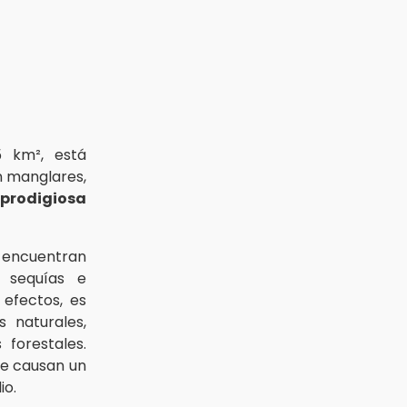
Aug 3 , 18:05
Gobierno busca nuevos vuelos
para aeropuerto; 4 de los 12
nuevos peligran
Aug 2 , 12:04
Gas LP baja en Puebla, aprovecha
el precio esta semana
5 km², está
n manglares,
prodigiosa
 encuentran
s sequías e
efectos, es
 naturales,
forestales.
ue causan un
io.