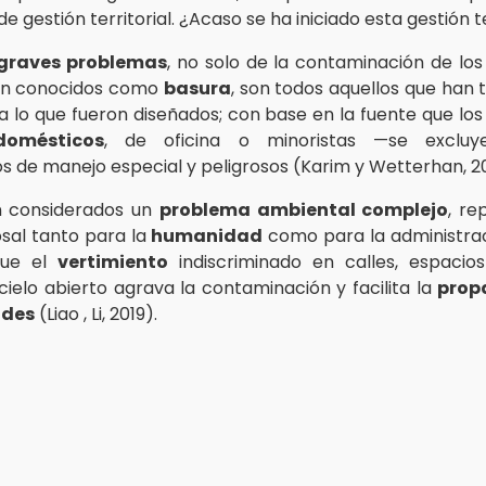
de gestión territorial. ¿Acaso se ha iniciado esta gestión te
graves problemas
, no solo de la contaminación de los 
én conocidos como
basura
, son todos aquellos que han 
ra lo que fueron diseñados; con base en la fuente que lo
domésticos
, de oficina o minoristas —se excluye
s de manejo especial y peligrosos (Karim y Wetterhan, 2
n considerados un
problema ambiental complejo
, re
osal tanto para la
humanidad
como para la administrac
que el
vertimiento
indiscriminado en calles, espacio
cielo abierto agrava la contaminación y facilita la
prop
ades
(Liao , Li, 2019).