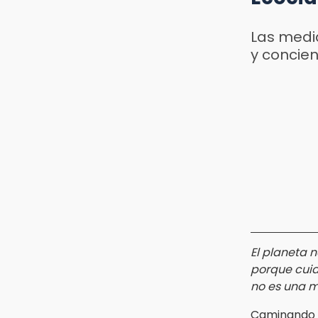
Las medid
y concie
El planeta 
porque cuid
no es una 
Caminando