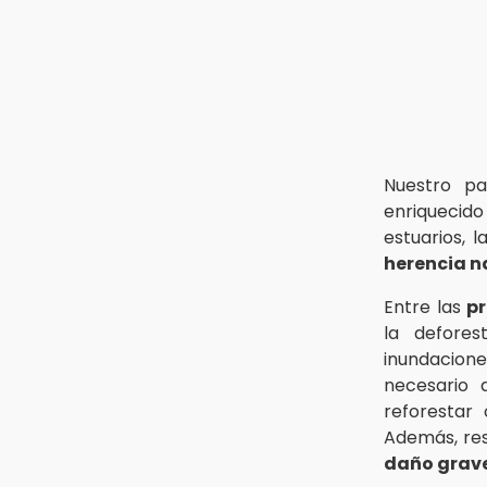
Nuestro p
enriquecido
estuarios, 
herencia n
Entre las
pr
la defores
inundacione
necesario 
reforestar
Además, re
daño grave