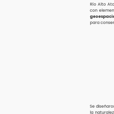
Río Alto At
con element
geoespaci
para conser
Se diseñaro
la naturale