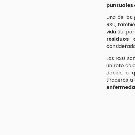
puntuales
Uno de los
RSU, tambi
vida útil pa
residuos 
considerado
Los RSU so
un reto col
debido a 
tiraderos a 
enfermed