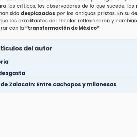
ara los críticos, los observadores de lo que sucede, los
han sido
desplazados
por los antiguos priistas. En su d
que los exmilitantes del tricolor reflexionaron y cambia
rar con la
“transformación de México”
.
tículos del autor
ria
 desgasta
n de Zalacaín: Entre cachopos y milanesas