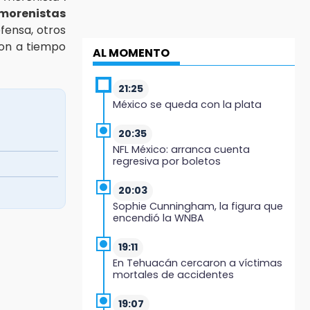
morenistas
efensa, otros
ron a tiempo
AL MOMENTO
21:25
México se queda con la plata
20:35
NFL México: arranca cuenta
regresiva por boletos
20:03
Sophie Cunningham, la figura que
encendió la WNBA
19:11
En Tehuacán cercaron a víctimas
mortales de accidentes
19:07