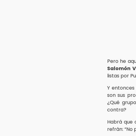
Pero he aqu
Salomón V
listas por P
Y entonces 
son sus pr
¿Qué grupos
contra?
Habrá que 
refrán: “N