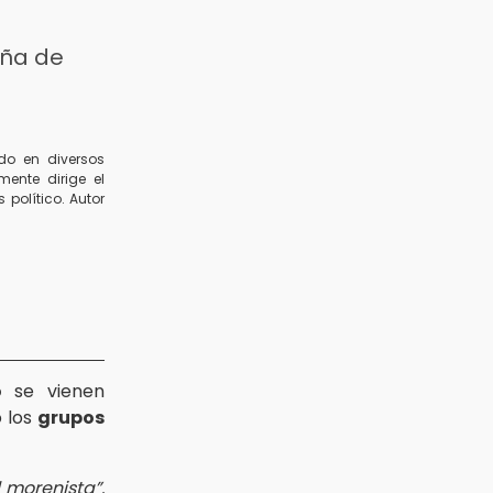
uña de
ado en diversos
mente dirige el
 político. Autor
o
se vienen
 los
grupos
l morenista”.