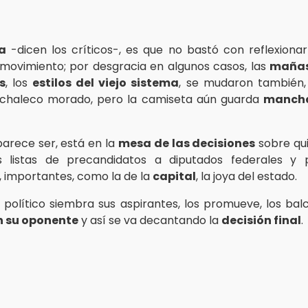
a
-dicen los críticos-, es que no bastó con reflexionar
al movimiento; por desgracia en algunos casos, las
maña
s
, los
estilos del viejo sistema
, se mudaron también,
l chaleco morado, pero la camiseta aún guarda
mancha
parece ser, está en la
mesa de las decisiones
sobre qu
as listas de precandidatos a diputados federales y p
, importantes, como la de la
capital
, la joya del estado.
político siembra sus aspirantes, los promueve, los ba
n su oponente
y así se va decantando la
decisión final
.