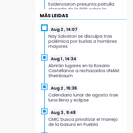
Evidenciaron presunta patrulla
clonada de la PGR sobre la
Cuacnopalan-Oaxaca
MÁS LEIDAS
19:04
Aug 2 , 14:07
Directora de Orquesta Symphonia
Nay Salvatori se disculpa tras
UDLAP dirige agrupaciones de talla
polémica por burlas a hombres
internacional
mayores
18:14
Aug 1 , 14:34
EE. UU. Sub-20 avanza a la final de
Abrirán lugares en la Rosario
CONCACAF
Castellanos a rechazados UNAM:
Sheinbaum
17:50
Van 17 denuncias por delitos
Aug 2 , 15:36
ambientales, pero no hay
Calendario lunar de agosto trae
detenidos por incendios
luna llena y eclipse
17:01
Aug 3 , 9:48
Vecinos de Atlixco-Metepec
CMIC busca privatizar el manejo
denuncian inseguridad en
de la basura en Puebla
caminos alternos por obra
carretera