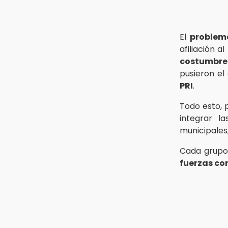
El
problem
afiliación 
costumbre
pusieron e
PRI
.
Todo esto, 
integrar l
municipales
Cada grupo 
fuerzas co