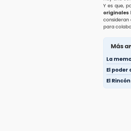
Y es que, p
originales
consideran 
para colabo
Más ar
La memo
El poder
El Rincó