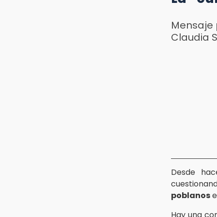
Mensaje p
Claudia 
Desde hac
cuestionan
poblanos
e
Hay una con