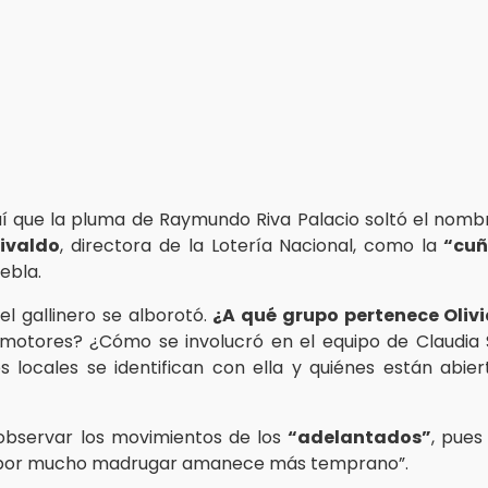
í que la pluma de Raymundo Riva Palacio soltó el nom
ivaldo
, directora de la Lotería Nacional, como la
“cuñ
uebla.
el gallinero se alborotó.
¿A qué grupo pertenece Oliv
omotores? ¿Cómo se involucró en el equipo de Claudia
 locales se identifican con ella y quiénes están abi
observar los movimientos de los
“adelantados”
, pues
o por mucho madrugar amanece más temprano”.