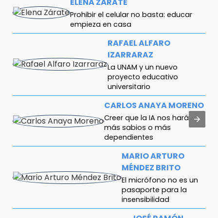
ELENA ZÁRATE
Prohibir el celular no basta: educar
empieza en casa
RAFAEL ALFARO
IZARRARAZ
La UNAM y un nuevo
proyecto educativo
universitario
CARLOS ANAYA MORENO
Creer que la IA nos hará
más sabios o más
dependientes
MARIO ARTURO
MÉNDEZ BRITO
El micrófono no es un
pasaporte para la
insensibilidad